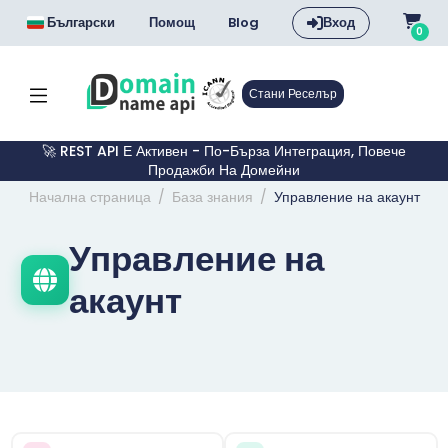
Български
Помощ
Blog
Вход
0
Стани Реселър
🚀 REST API Е Активен - По-Бърза Интеграция, Повече
Продажби На Домейни
Начална страница
База знания
Управление на акаунт
Управление на
акаунт