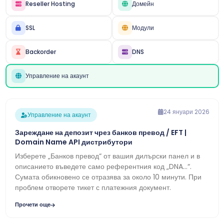
Reseller Hosting
Домейн
SSL
Модули
Backorder
DNS
Управление на акаунт
24 януари 2026
Управление на акаунт
Зареждане на депозит чрез банков превод / EFT |
Domain Name API дистрибутори
Изберете „Банков превод“ от вашия дилърски панел и в
описанието въведете само референтния код „DNA…“.
Сумата обикновено се отразява за около 10 минути. При
проблем отворете тикет с платежния документ.
Прочети още