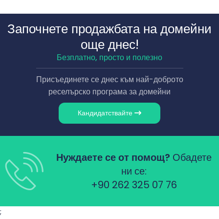
Започнете продажбата на домейни
още днес!
Безплатно, просто и полезно
Присъединете се днес към най-доброто
реселърско програма за домейни
Кандидатствайте
Нуждаете се от помощ?
Обадете
ни се:
+90 262 325 07 76
;