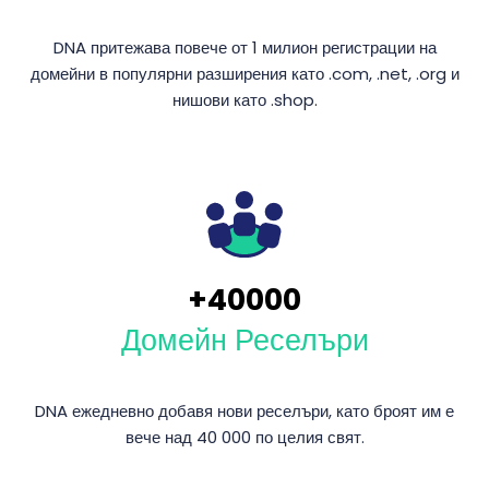
DNA притежава повече от 1 милион регистрации на
домейни в популярни разширения като .com, .net, .org и
нишови като .shop.
+
40000
Домейн Реселъри
DNA ежедневно добавя нови реселъри, като броят им е
вече над 40 000 по целия свят.