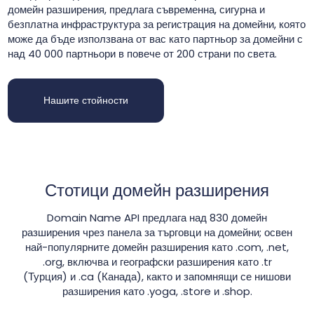
домейн разширения, предлага съвременна, сигурна и
безплатна инфраструктура за регистрация на домейни, която
може да бъде използвана от вас като партньор за домейни с
над 40 000 партньори в повече от 200 страни по света.
Нашите стойности
Стотици домейн разширения
Domain Name API предлага над 830 домейн
разширения чрез панела за търговци на домейни; освен
най-популярните домейн разширения като .com, .net,
.org, включва и географски разширения като .tr
(Турция) и .ca (Канада), както и запомнящи се нишови
разширения като .yoga, .store и .shop.