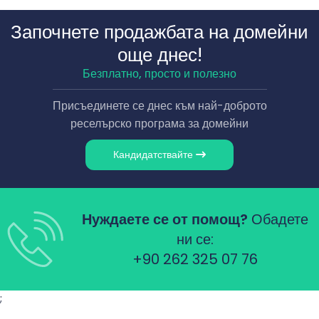
Започнете продажбата на домейни
още днес!
Безплатно, просто и полезно
Присъединете се днес към най-доброто
реселърско програма за домейни
Кандидатствайте
Нуждаете се от помощ?
Обадете
ни се:
+90 262 325 07 76
;