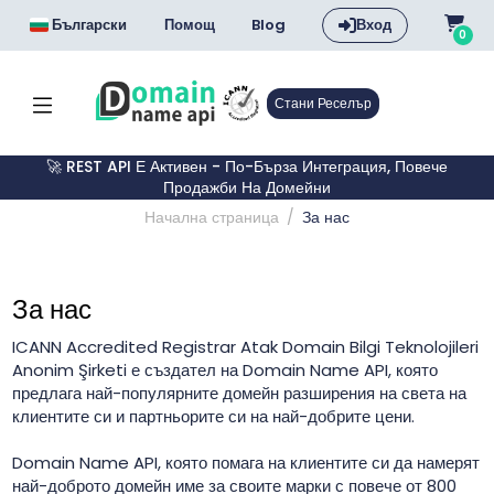
Български
Помощ
Blog
Вход
0
Стани Реселър
🚀 REST API Е Активен - По-Бърза Интеграция, Повече
Продажби На Домейни
Начална страница
За нас
За нас
ICANN Accredited Registrar Atak Domain Bilgi Teknolojileri
Anonim Şirketi е създател на Domain Name API, която
предлага най-популярните домейн разширения на света на
клиентите си и партньорите си на най-добрите цени.
Domain Name API, която помага на клиентите си да намерят
най-доброто домейн име за своите марки с повече от 800