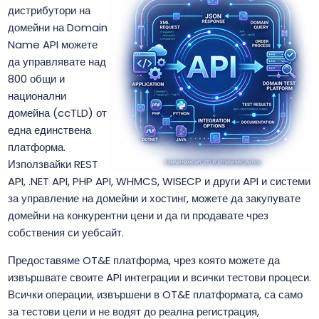
дистрибутори на
домейни на Domain
Name API можете
да управлявате над
800 общи и
национални
домейна (ccTLD) от
една единствена
платформа.
Използвайки REST
API, .NET API, PHP API, WHMCS, WISECP и други API и системи
за управление на домейни и хостинг, можете да закупувате
домейни на конкурентни цени и да ги продавате чрез
собствения си уебсайт.
Предоставяме OT&E платформа, чрез която можете да
извършвате своите API интеграции и всички тестови процеси.
Всички операции, извършени в OT&E платформата, са само
за тестови цели и не водят до реална регистрация,