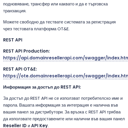
подновяване, трансфер или каквато и да е търговска
транзакция.
Можете свободно да тествате системата за регистрация
чрез тестовата платформа OT&E.
REST API
REST API Production:
https://api.domainresellerapi.com/swagger/index.ht
REST API OT&E:
https://ote.domainresellerapi.com/swagger/index.ht
Информация за достъп до REST API:
За достъп до REST API не се използват потребителско име и
парола. Вашата информация за интеграция е налична във
вашия панел за дистрибутори. За връзка с REST API трябва
да използвате предоставените или налични във вашия панел
Reseller ID
и
API Key
.