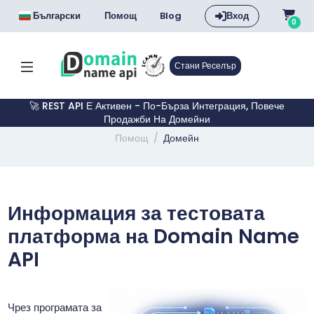
Български
Помощ
Blog
Вход
0
Стани Реселър
🚀 REST API Е Активен - По-Бърза Интеграция, Повече
Продажби На Домейни
Помощ
Домейн
Информация за тестовата
платформа на Domain Name
API
Чрез програмата за