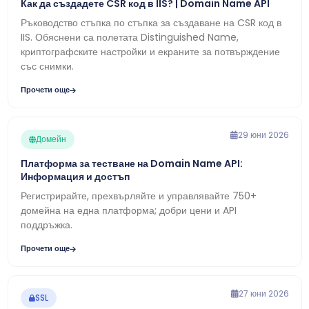
Как да създадете CSR код в IIS? | Domain Name API
Ръководство стъпка по стъпка за създаване на CSR код в
IIS. Обяснени са полетата Distinguished Name,
криптографските настройки и екраните за потвърждение
със снимки.
Прочети още
29 юни 2026
Домейн
Платформа за тестване на Domain Name API:
Информация и достъп
Регистрирайте, прехвърляйте и управлявайте 750+
домейна на една платформа; добри цени и API
поддръжка.
Прочети още
27 юни 2026
SSL