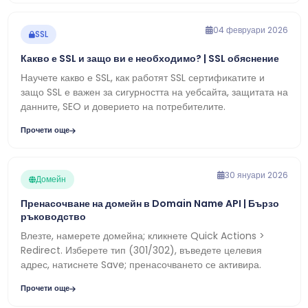
04 февруари 2026
SSL
Какво е SSL и защо ви е необходимо? | SSL обяснение
Научете какво е SSL, как работят SSL сертификатите и
защо SSL е важен за сигурността на уебсайта, защитата на
данните, SEO и доверието на потребителите.
Прочети още
30 януари 2026
Домейн
Пренасочване на домейн в Domain Name API | Бързо
ръководство
Влезте, намерете домейна; кликнете Quick Actions >
Redirect. Изберете тип (301/302), въведете целевия
адрес, натиснете Save; пренасочването се активира.
Прочети още