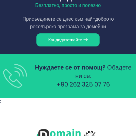
Безплатно, просто и полезно
Присъединете се днес към най-доброто
реселърско програма за домейни
Кандидатствайте
Нуждаете се от помощ?
Обадете
ни се:
+90 262 325 07 76
;