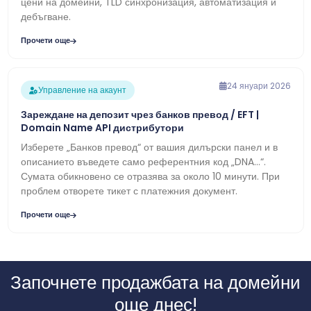
цени на домейни, TLD синхронизация, автоматизация и
дебъгване.
Прочети още
24 януари 2026
Управление на акаунт
Зареждане на депозит чрез банков превод / EFT |
Domain Name API дистрибутори
Изберете „Банков превод“ от вашия дилърски панел и в
описанието въведете само референтния код „DNA…“.
Сумата обикновено се отразява за около 10 минути. При
проблем отворете тикет с платежния документ.
Прочети още
Започнете продажбата на домейни
още днес!