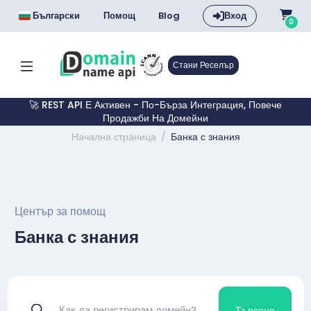
Български
Помощ
Blog
Вход
0
Стани Реселър
🚀 REST API Е Активен - По-Бърза Интеграция, Повече
Продажби На Домейни
Начална страница
Банка с знания
Център за помощ
Банка с знания
Търсене