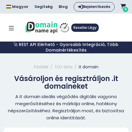
Magyar
Segítség
Blog
Bejelentkezés
0
Reseller Légy
🚀 REST API Elérhető - Gyorsabb Integráció, Több
Domainértékesítés
Főoldal
TLD-lista
it domain
Vásároljon és regisztráljon .it
domaineket
A it domain ideális végződés digitális vagyona
megerősítéséhez és márkája online, hatékony
népszerűsítéséhez. Regisztráljon most, és biztosítsa
online identitását.