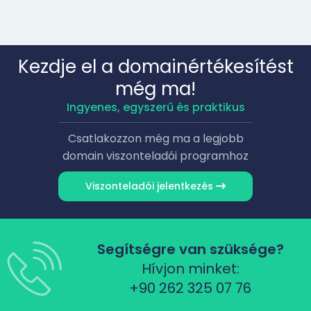
Kezdje el a domainértékesítést
még ma!
Ingyenes, egyszerű és praktikus
Csatlakozzon még ma a legjobb
domain viszonteladói programhoz
Viszonteladói jelentkezés
Segítségre van szüksége?
Hívjon minket:
+90 262 325 07 76