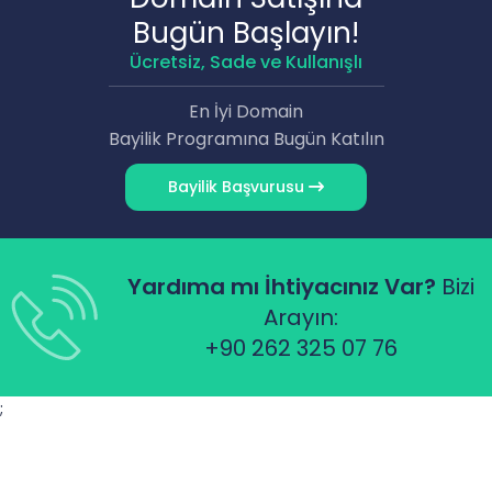
Bugün Başlayın!
Ücretsiz, Sade ve Kullanışlı
En İyi Domain
Bayilik Programına Bugün Katılın
Bayilik Başvurusu
Yardıma mı İhtiyacınız Var?
Bizi
Arayın:
+90 262 325 07 76
;