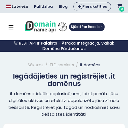
Latviešu
Palīdzība
Blog
Pierakstīties
0
Kļūsti Par Reselleri
🚀 REST API Ir Palaists - Ātrāka Integrācija, Vairāk
Domēnu Pārdošanas
Sākums
TLD saraksts
it domēns
Iegādājieties un reģistrējiet .it
domēnus
it domēns ir ideāls paplašinājums, lai stiprinātu jūsu
digitālos aktīvus un efektīvi popularizētu jūsu zīmolu
tiešsaistē. Reģistrējiet jau tagad un nodrošiniet savu
tiešsaistes identitāti.