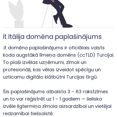
it Itālija domēna paplašinājums
.it domēna paplašinājums ir oficiālais valsts
koda augstākā līmeņa domēns (ccTLD) Turcijai.
To plaši izvēlas uzņēmumi, zīmoli un
profesionāļi, kas vēlas izveidot spēcīgu un
uzticamu digitālo klātbūtni Turcijas tirgū.
Šis paplašinājums atbalsta 3 – 63 rakstzīmes
un to var reģistrēt uz 1 – 1 gadiem — lieliska
izvēle ilgtermiņa zīmola aizsardzībai un vietējai
redzamībai tiešsaistē.