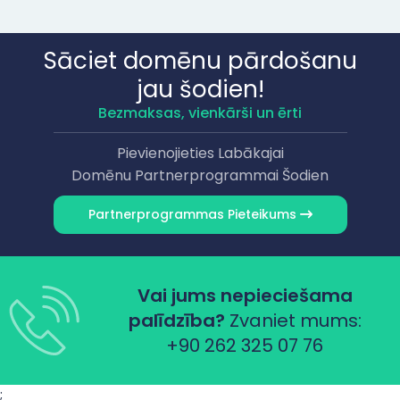
Sāciet domēnu pārdošanu
jau šodien!
Bezmaksas, vienkārši un ērti
Pievienojieties Labākajai
Domēnu Partnerprogrammai Šodien
Partnerprogrammas Pieteikums
Vai jums nepieciešama
palīdzība?
Zvaniet mums:
+90 262 325 07 76
;