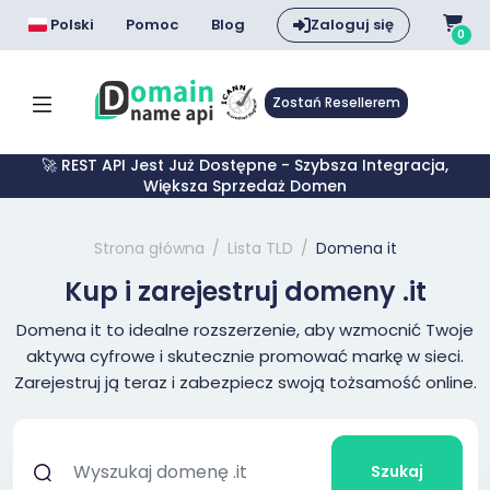
Polski
Pomoc
Blog
Zaloguj się
0
Zostań Resellerem
🚀 REST API Jest Już Dostępne - Szybsza Integracja,
Większa Sprzedaż Domen
Strona główna
Lista TLD
Domena it
Kup i zarejestruj domeny .it
Domena it to idealne rozszerzenie, aby wzmocnić Twoje
aktywa cyfrowe i skutecznie promować markę w sieci.
Zarejestruj ją teraz i zabezpiecz swoją tożsamość online.
Szukaj