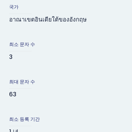
국가
อาณาเขตอินเดียใต้ของอังกฤษ
최소 문자 수
3
최대 문자 수
63
최소 등록 기간
1 년