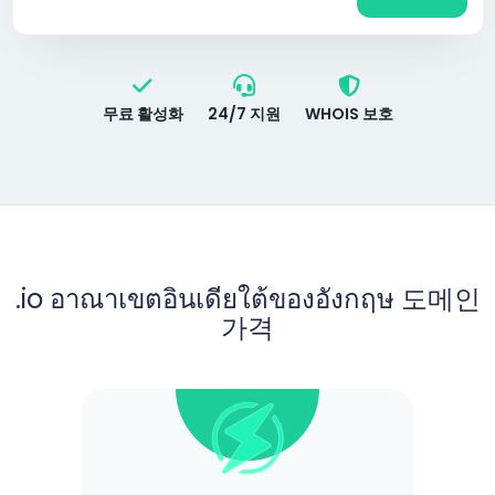
무료 활성화
24/7 지원
WHOIS 보호
.io อาณาเขตอินเดียใต้ของอังกฤษ 도메인
가격