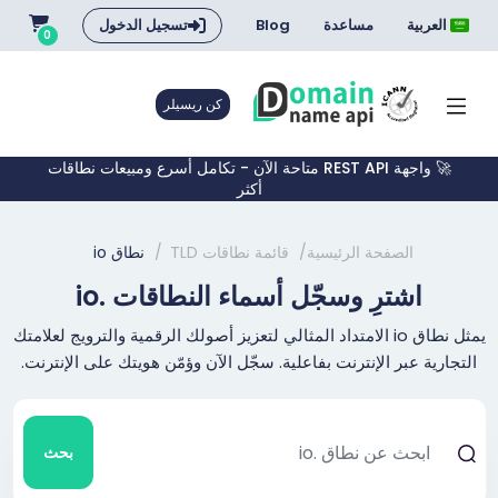
العربية
مساعدة
Blog
تسجيل الدخول
0
كن ريسيلر
🚀 واجهة REST API متاحة الآن - تكامل أسرع ومبيعات نطاقات
أكثر
الصفحة الرئيسية
قائمة نطاقات TLD
نطاق io
اشترِ وسجّل أسماء النطاقات .io
يمثل نطاق io الامتداد المثالي لتعزيز أصولك الرقمية والترويج لعلامتك
التجارية عبر الإنترنت بفاعلية. سجّل الآن وؤمّن هويتك على الإنترنت.
بحث