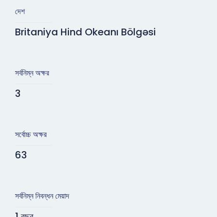
দেশ
Britaniya Hind Okeanı Bölgəsi
সর্বনিম্ন অক্ষর
3
সর্বোচ্চ অক্ষর
63
সর্বনিম্ন নিবন্ধন মেয়াদ
1 বছর