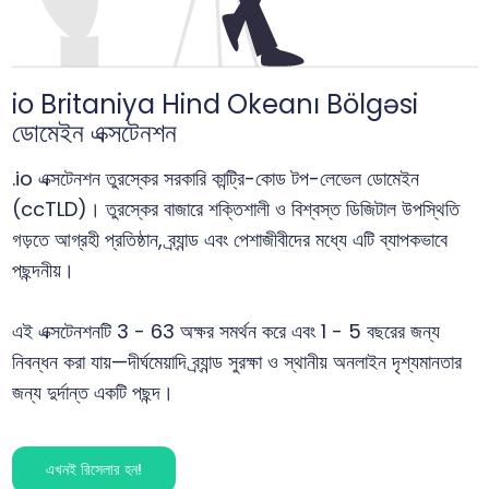
io Britaniya Hind Okeanı Bölgəsi
ডোমেইন এক্সটেনশন
.io এক্সটেনশন তুরস্কের সরকারি কান্ট্রি-কোড টপ-লেভেল ডোমেইন
(ccTLD)। তুরস্কের বাজারে শক্তিশালী ও বিশ্বস্ত ডিজিটাল উপস্থিতি
গড়তে আগ্রহী প্রতিষ্ঠান, ব্র্যান্ড এবং পেশাজীবীদের মধ্যে এটি ব্যাপকভাবে
পছন্দনীয়।
এই এক্সটেনশনটি 3 - 63 অক্ষর সমর্থন করে এবং 1 - 5 বছরের জন্য
নিবন্ধন করা যায়—দীর্ঘমেয়াদি ব্র্যান্ড সুরক্ষা ও স্থানীয় অনলাইন দৃশ্যমানতার
জন্য দুর্দান্ত একটি পছন্দ।
এখনই রিসেলার হন!