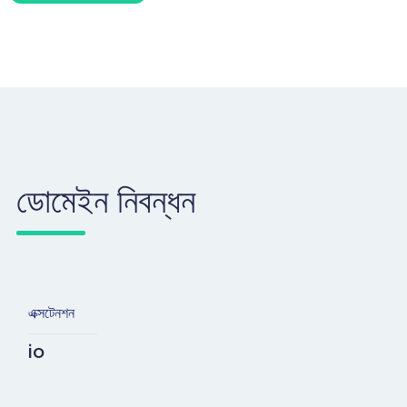
ডোমেইন নিবন্ধন
এক্সটেনশন
io