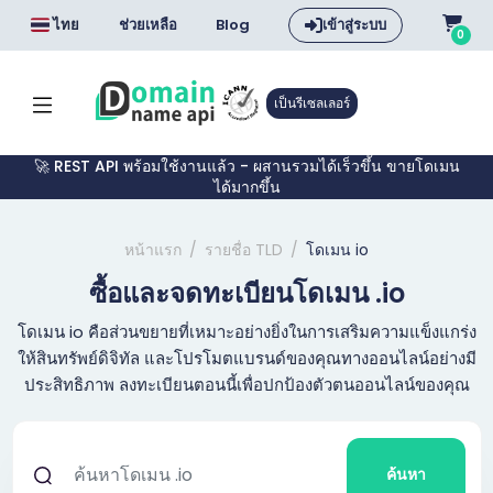
ไทย
ช่วยเหลือ
Blog
เข้าสู่ระบบ
0
เป็นรีเซลเลอร์
🚀 REST API พร้อมใช้งานแล้ว - ผสานรวมได้เร็วขึ้น ขายโดเมน
ได้มากขึ้น
หน้าแรก
รายชื่อ TLD
โดเมน io
ซื้อและจดทะเบียนโดเมน .io
โดเมน io คือส่วนขยายที่เหมาะอย่างยิ่งในการเสริมความแข็งแกร่ง
ให้สินทรัพย์ดิจิทัล และโปรโมตแบรนด์ของคุณทางออนไลน์อย่างมี
ประสิทธิภาพ ลงทะเบียนตอนนี้เพื่อปกป้องตัวตนออนไลน์ของคุณ
ค้นหา