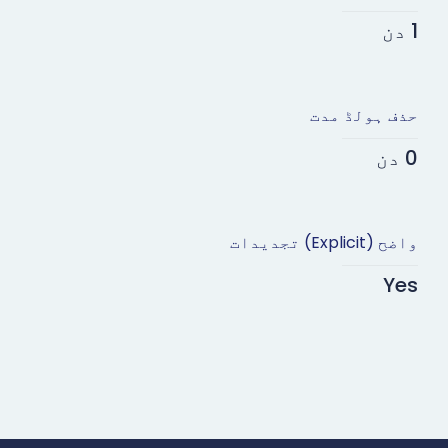
1 دن
حذف ہولڈ مدت
0 دن
واضح (Explicit) تجدیدات
Yes