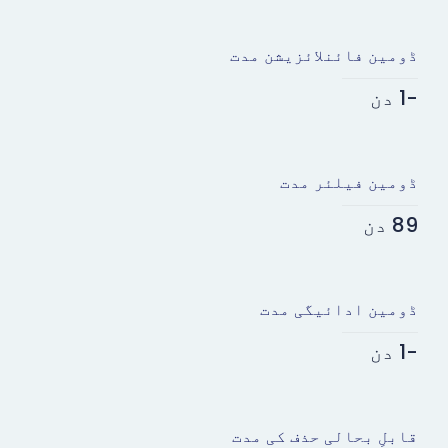
ڈومین فائنلائزیشن مدت
-1 دن
ڈومین فیلئر مدت
89 دن
ڈومین ادائیگی مدت
-1 دن
قابلِ بحالی حذف کی مدت