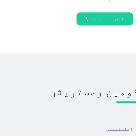
ابھی ریسیلر بنیں!
ومین رجسٹریشن
ایکسٹینشن