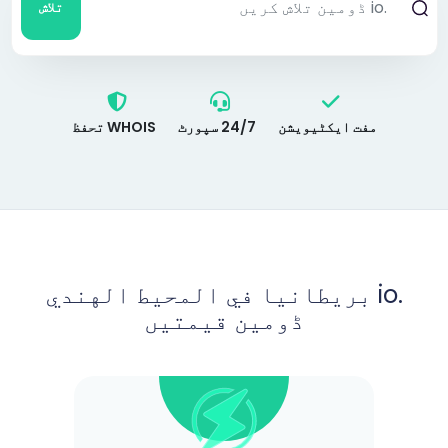
تلاش
مفت ایکٹیویشن
24/7 سپورٹ
WHOIS تحفظ
.io بريطانيا في المحيط الهندي
ڈومین قیمتیں