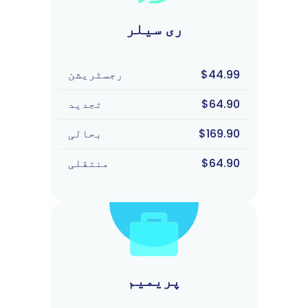
ری سیلر
$44.99
رجسٹریشن
$64.90
تجدید
$169.90
بحالی
$64.90
منتقلی
پریمیم