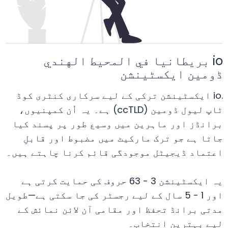
io بريطانيا في المحيط الهندي
ڈومین ایکسٹینشن
.io ایکسٹینشن ترکی کے لیے سرکاری کنٹری کوڈ
ٹاپ لیول ڈومین (ccTLD) ہے۔ یہ اُن کمپنیوں،
برانڈز اور ماہرین میں وسیع طور پر پسند کیا
جاتا ہے جو ترک مارکیٹ میں مضبوط اور قابلِ
اعتماد ڈیجیٹل موجودگی قائم کرنا چاہتے ہیں۔
یہ ایکسٹینشن 3 - 63 حروف کی حمایت کرتی ہے
اور 1 - 5 سال کے لیے رجسٹر کی جا سکتی ہے—طویل
مدتی برانڈ تحفظ اور مقامی آن لائن نمائش کے
لیے بہترین انتخاب۔