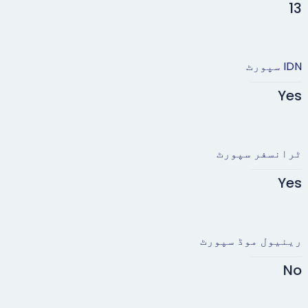
13
IDN سپورٹ
Yes
ٹرانسفر سپورٹ
Yes
رینیول موڈ سپورٹ
No