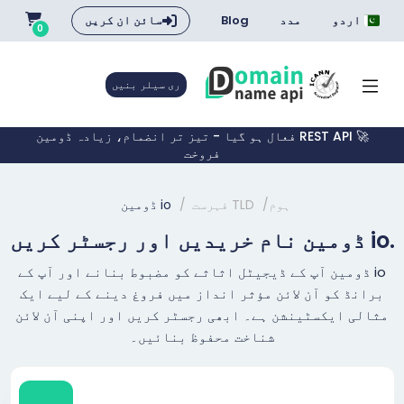
اردو
مدد
Blog
سائن ان کریں
0
ری سیلر بنیں
🚀 REST API فعال ہو گیا - تیز تر انضمام، زیادہ ڈومین
فروخت
ہوم
TLD فہرست
io ڈومین
.io ڈومین نام خریدیں اور رجسٹر کریں
io ڈومین آپ کے ڈیجیٹل اثاثے کو مضبوط بنانے اور آپ کے
برانڈ کو آن لائن مؤثر انداز میں فروغ دینے کے لیے ایک
مثالی ایکسٹینشن ہے۔ ابھی رجسٹر کریں اور اپنی آن لائن
شناخت محفوظ بنائیں۔