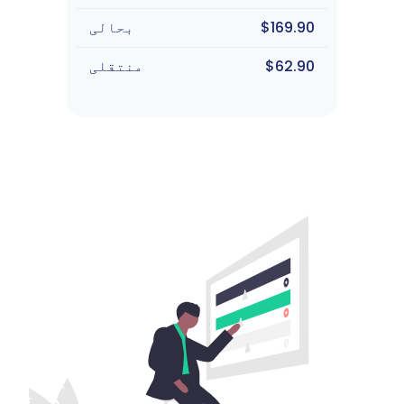
$169.90
بحالی
$62.90
منتقلی