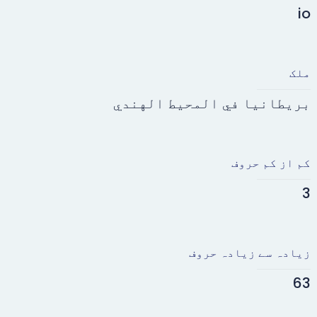
io
ملک
بريطانيا في المحيط الهندي
کم از کم حروف
3
زیادہ سے زیادہ حروف
63