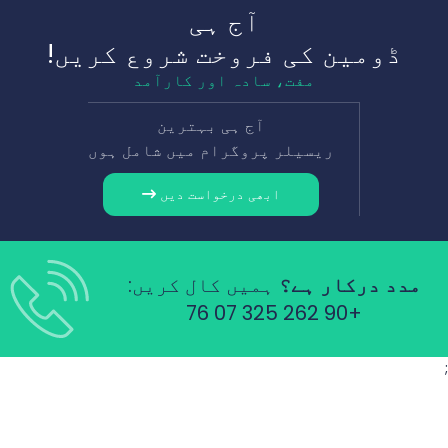
آج ہی
ڈومین کی فروخت شروع کریں!
مفت، سادہ اور کارآمد
آج ہی بہترین
ریسیلر پروگرام میں شامل ہوں
ابھی درخواست دیں
مدد درکار ہے؟
ہمیں کال کریں:
+90 262 325 07 76
;