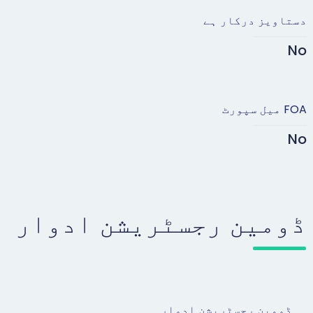
دستاویز درکار ہے
No
FOA میل سپورٹ
No
ڈومین رجسٹریشن ادوار
ڈومین رجسٹریشن ادوار