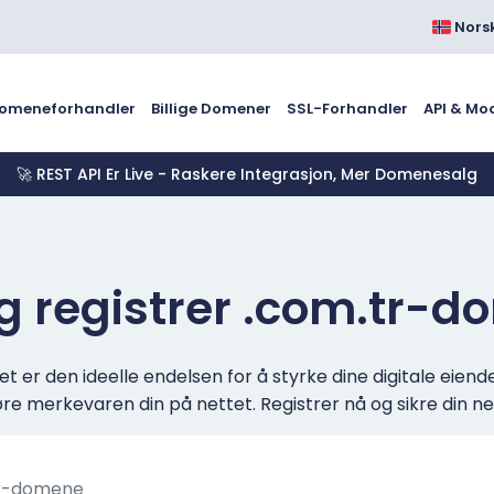
Nors
omeneforhandler
Billige Domener
SSL-Forhandler
API & Mo
🚀 REST API Er Live - Raskere Integrasjon, Mer Domenesalg
g registrer .com.tr-
er den ideelle endelsen for å styrke dine digitale eiende
e merkevaren din på nettet. Registrer nå og sikre din net