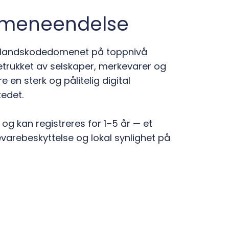
domeneendelse
lle landskodedomenet på toppnivå
retrukket av selskaper, merkevarer og
en sterk og pålitelig digital
kedet.
og kan registreres for 1–5 år — et
evarebeskyttelse og lokal synlighet på