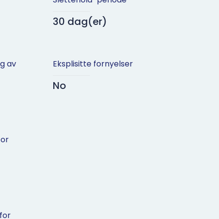
30 dag(er)
ng av
Eksplisitte fornyelser
No
for
for