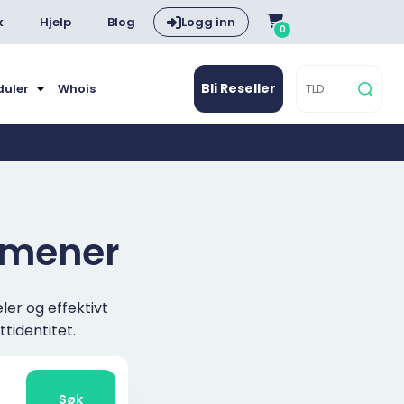
k
Hjelp
Blog
Logg inn
0
Bli Reseller
duler
Whois
domener
ler og effektivt
tidentitet.
Søk