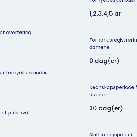
1,2,3,4,5 år
for overføring
Forhåndsregistreri
domene
0 dag(er)
for fornyelsesmodus
Regnskapsperiode 
domene
30 dag(er)
nt påkrevd
Sluttføringsperiode 