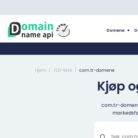
Domene
D
Hjem
TLD-liste
com.tr-domene
Kjøp o
com.tr-domenet 
markedsfør