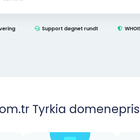
ivering
Support døgnet rundt
WHOIS
com.tr Tyrkia domenepris