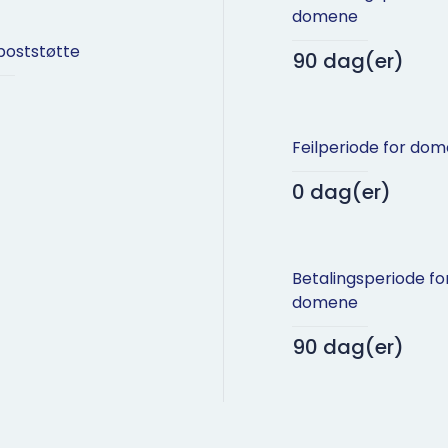
domene
poststøtte
90 dag(er)
Feilperiode for do
0 dag(er)
Betalingsperiode fo
domene
90 dag(er)