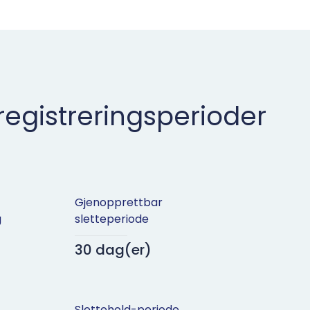
gistreringsperioder
Gjenopprettbar
g
sletteperiode
30 dag(er)
Slettehold-periode