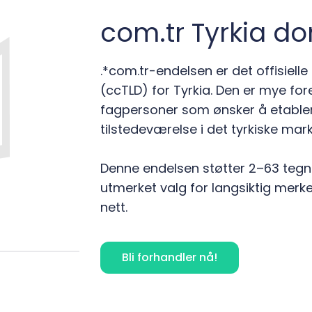
com.tr Tyrkia 
.*com.tr-endelsen er det offisie
(ccTLD) for Tyrkia. Den er mye fo
fagpersoner som ønsker å etablere 
tilstedeværelse i det tyrkiske mar
Denne endelsen støtter 2–63 tegn 
utmerket valg for langsiktig merk
nett.
Bli forhandler nå!