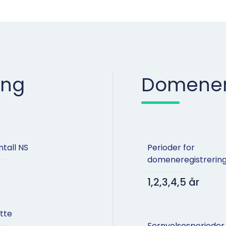
ing
Domenere
ntall NS
Perioder for
domeneregistrerin
1,2,3,4,5 år
tte
Fornyelsesperioder