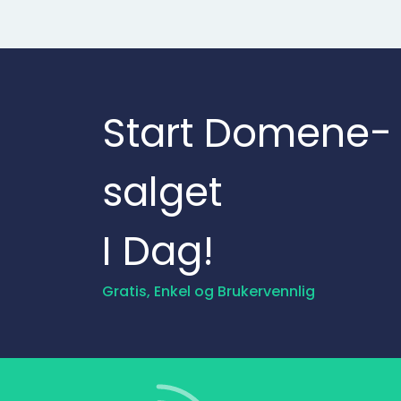
Start Domene­
salget
I Dag!
Gratis, Enkel og Brukervennlig