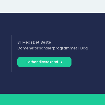
Bli Med i Det Beste
Domene­forhandlerprogrammet I Dag
Forhandler­søknad