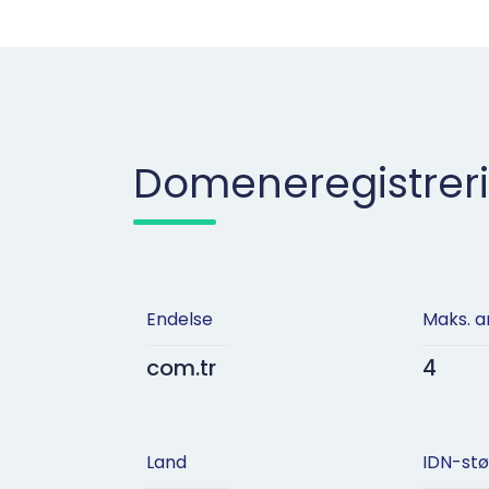
Domeneregistrer
Endelse
Maks. a
com.tr
4
Land
IDN-stø