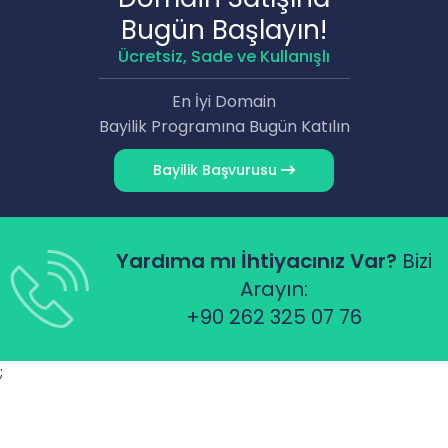
Bugün Başlayın!
Ücretsiz, Sade ve Kullanışlı
En İyi Domain
Bayilik Programına Bugün Katılın
Bayilik Başvurusu
Yardıma mı İhtiyacınız Var?
Bizi
Arayın:
+90 262 325 07 76
;