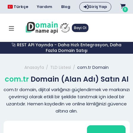
Türkçe
Yardım
Blog
Giriş Yap
0
Bayi Ol
🚀 REST API Yayında - Daha Hızlı Entegrasyon, Daha
Fazla Domain Satışı
Anasayfa
TLD Listesi
com.tr Domain
com.tr
Domain (Alan Adı) Satın Al
com.tr domain, dijital varlığınızı güçlendirmek ve markanızı
çevrimiçi olarak etkili bir şekilde tanıtmak için ideal bir
uzantıdır. Hemen kaydedin ve online kimliğinizi güvence
altına alın.