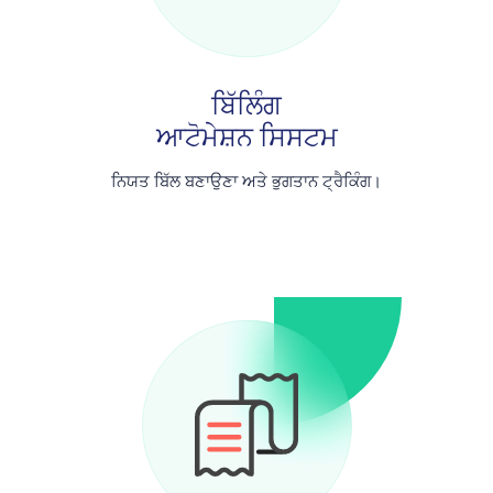
ਬਿੱਲਿੰਗ
ਆਟੋਮੇਸ਼ਨ ਸਿਸਟਮ
ਨਿਯਤ ਬਿੱਲ ਬਣਾਉਣਾ ਅਤੇ ਭੁਗਤਾਨ ਟ੍ਰੈਕਿੰਗ।