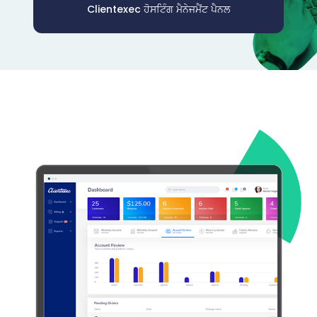
Clientexec ਹੋਸਟਿੰਗ ਮੈਨੇਜਮੈਂਟ ਪੈਨਲ