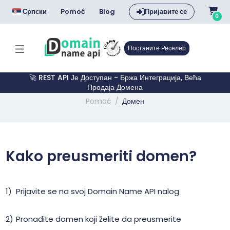
Српски
Pomoć
Blog
Пријавите се
0
Постаните Реселер
🚀 REST API Је Доступан - Бржа Интеграција, Већа
Продаја Домена
Pomoć
Домен
Kako preusmeriti domen?
Prijavite se na svoj Domain Name API nalog
Pronađite domen koji želite da preusmerite