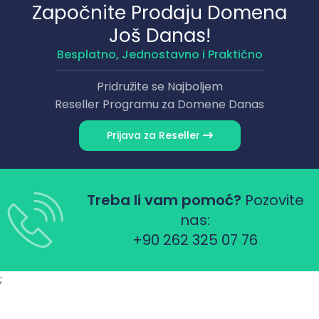
Započnite Prodaju Domena
Još Danas!
Besplatno, Jednostavno i Praktično
Pridružite se Najboljem
Reseller Programu za Domene Danas
Prijava za Reseller
Treba li vam pomoć?
Pozovite
nas:
+90 262 325 07 76
;