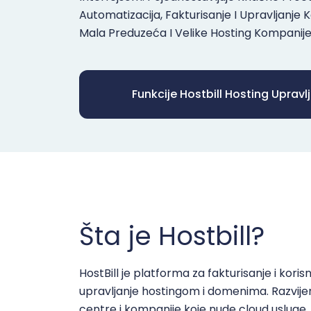
Automatizacija, Fakturisanje I Upravljanje 
Mala Preduzeća I Velike Hosting Kompanije
Funkcije Hostbill Hosting Uprav
Šta je Hostbill?
HostBill je platforma za fakturisanje i kori
upravljanje hostingom i domenima. Razvije
centre i kompanije koje nude cloud usluge.