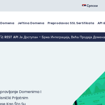
Српски
č Domena
Jeftina Domena
Preprodavac SSL Sertifikata
API 
🚀 REST API Је Доступан - Бржа Интеграција, Већа Продаја Домена
 Upravljanje Domenima I
snički Prijatnim
cese Kao Što Su