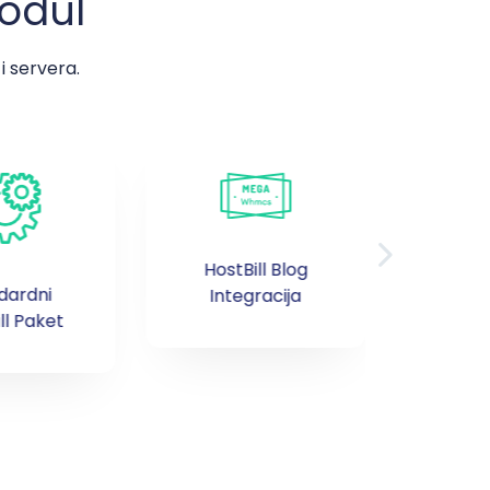
odul
i servera.
HostBill Blog
dardni
Gotovi
Integracija
ll Paket
HostB