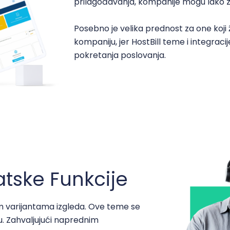
prilagođavanja, kompanije mogu lako za
Posebno je velika prednost za one koji 
kompaniju, jer HostBill teme i integrac
pokretanja poslovanja.
ske Funkcije
tim varijantama izgleda. Ove teme se
u. Zahvaljujući naprednim