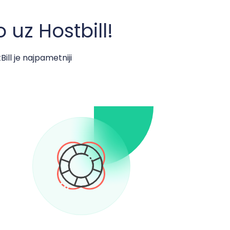
uz Hostbill!
ill je najpametniji