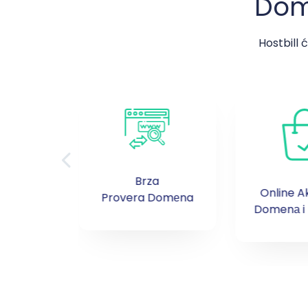
Dom
Hostbill 
Brza
a 800+
Online Ak
Provera Domеna
 Domenа
Domenа i 