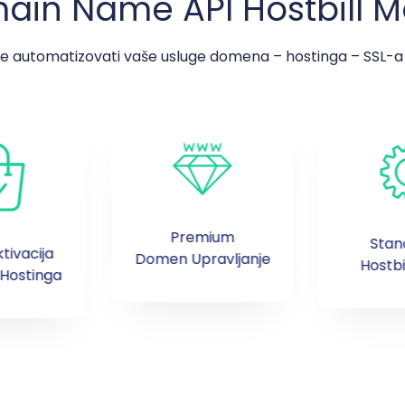
ain Name API Hostbill M
će automatizovati vaše usluge domena – hostinga – SSL-a 
Premium
Stan
tivacija
Domen Upravljanje
Hostbi
Hostinga