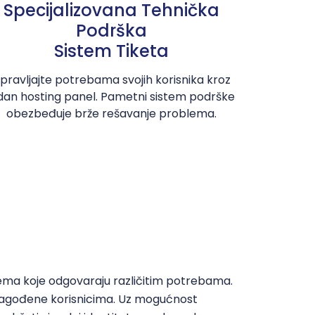
Specijalizovana Tehnička
Podrška
Sistem Tiketa
pravljajte potrebama svojih korisnika kroz
dan hosting panel. Pametni sistem podrške
obezbeđuje brže rešavanje problema.
h tema koje odgovaraju različitim potrebama.
ilagođene korisnicima. Uz mogućnost