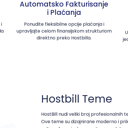
Automatsko Fakturisanje
i Plaćanja
i
Ponudite fleksibilne opcije plaćanja i
da
upravljajte celom finansijskom strukturiom
U
direktno preko Hostbilla.
je
Hostbill Teme
HostBill nudi veliki broj profesionalni
Ove teme su dizajnirane moderno i pr