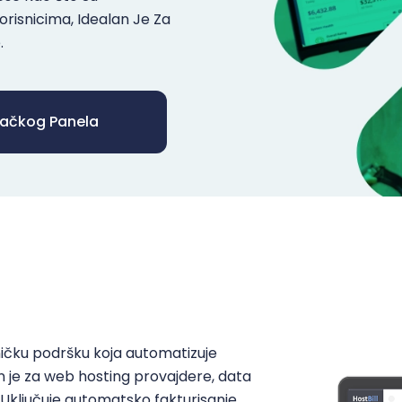
Korisnicima, Idealan Je Za
.
ljačkog Panela
sničku podršku koja automatizuje
n je za web hosting provajdere, data
 Uključuje automatsko fakturisanje,