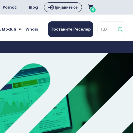
Pomoć
Blog
Пријавите се
0
Постаните Реселер
& Moduli
Whois