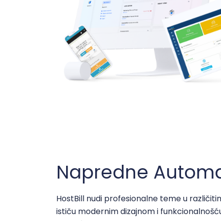
Napredne Automat
HostBill nudi profesionalne teme u različi
ističu modernim dizajnom i funkcionalnošć