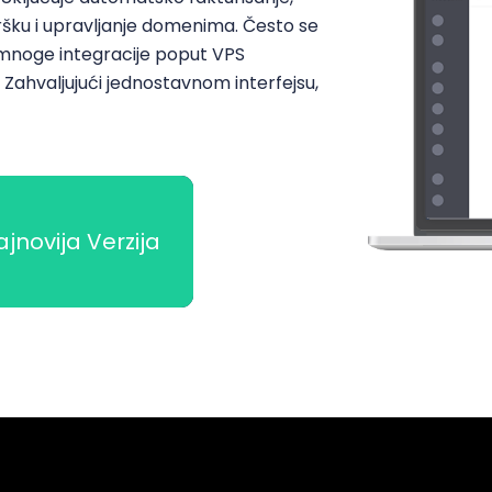
dršku i upravljanje domenima. Često se
mnoge integracije poput VPS
a. Zahvaljujući jednostavnom interfejsu,
jnovija Verzija