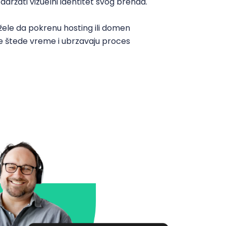
držati vizuelni identitet svog brenda.
žele da pokrenu hosting ili domen
ije štede vreme i ubrzavaju proces