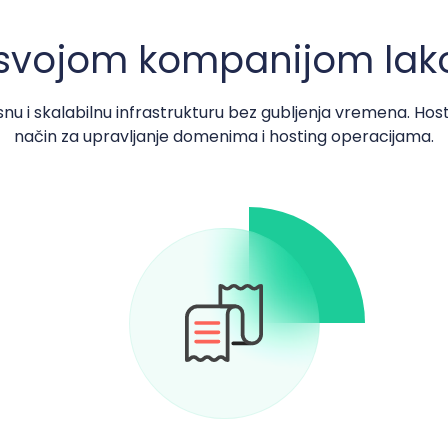
 svojom kompanijom lako 
u i skalabilnu infrastrukturu bez gubljenja vremena. HostB
način za upravljanje domenima i hosting operacijama.