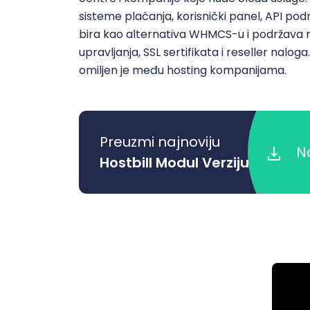
sisteme plaćanja, korisnički panel, API po
bira kao alternativa WHMCS-u i podržava 
upravljanja, SSL sertifikata i reseller nalog
omiljen je među hosting kompanijama.
Preuzmi najnoviju
Na
Hostbill Modul Verziju