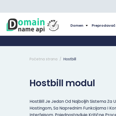
Domen
Preprodava
Početna strana
Hostbill
Hostbill modul
HostBill Je Jedan Od Najboljih Sistema Za
Hostingom, Sa Naprednim Funkcijama I Kori
Interfejsom. Pojednostavljuje Kritične Pro