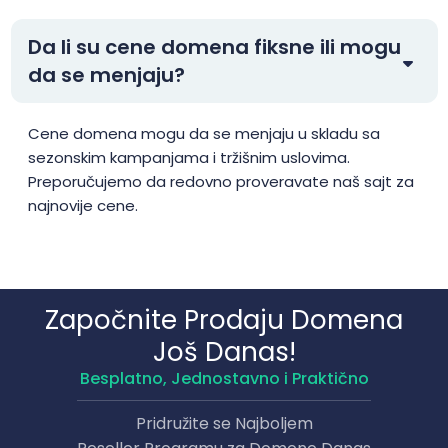
.auction
$3.99
$3.49
$2.99
Da li su cene domena fiksne ili mogu
.audio
$125.00
$122.50
$120.00
da se menjaju?
.auto
$2500.00
$2450.00
$2400.00
Cene domena mogu da se menjaju u skladu sa
sezonskim kampanjama i tržišnim uslovima.
.autos
$1.99
$1.91
$1.81
Preporučujemo da redovno proveravate naš sajt za
najnovije cene.
.av.tr
$2.01
$1.94
$1.90
.avocat.pro
$156.25
$153.13
$150.00
Započnite Prodaju Domena
Još Danas!
.baby
$18.75
$18.38
$18.00
Besplatno, Jednostavno i Praktično
.band
$18.99
$18.49
$17.99
Pridružite se Najboljem