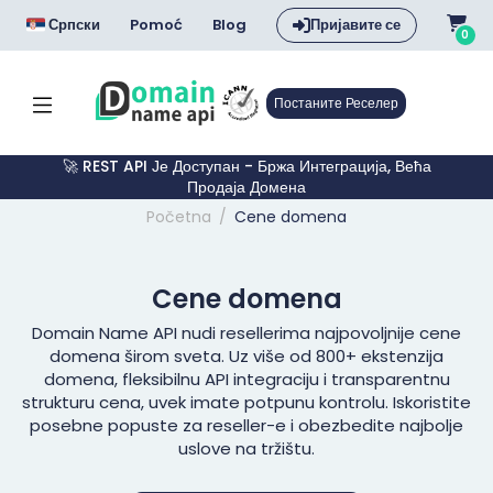
Српски
Pomoć
Blog
Пријавите се
0
Постаните Реселер
🚀 REST API Је Доступан - Бржа Интеграција, Већа
Продаја Домена
Početna
Cene domena
Cene domena
Domain Name API nudi resellerima najpovoljnije cene
domena širom sveta. Uz više od 800+ ekstenzija
domena, fleksibilnu API integraciju i transparentnu
strukturu cena, uvek imate potpunu kontrolu. Iskoristite
posebne popuste za reseller-e i obezbedite najbolje
uslove na tržištu.