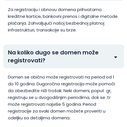
Za registraciju i obnovu domena prihvatamo
.art
$4.99
$4.49
$3.99
kreditne kartice, bankovni prenos i digitalne metode
plaćanja. Zahvaljujući našoj bezbednoj platnoj
infrastrukturi, transakcije su brze.
.as
$134.99
$129.99
$124.99
.asia
$14.99
$14.22
$12.82
Na koliko dugo se domen može
registrovati?
.associates
$21.99
$20.99
$19.99
Domen se obično može registrovati na period od 1
.at
$18.29
$17.82
$17.46
do 10 godina. Dugoročna registracija može pomoći
da obezbedite niži trošak. Neki domeni, poput .gr,
.attorney
$52.99
$52.67
$51.60
registruju se u dvogodišnjim periodima, dok se .tr
može registrovati najviše 5 godina. Period
registracije za svaki domen možete proveriti u
.au
$16.49
$15.31
$14.68
odeljku sa detaljima domena.