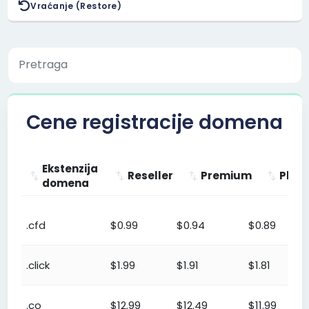
Vraćanje (Restore)
Cene registracije domena
Ekstenzija
Reseller
Premium
Plat
domena
Ekstenzija
Reseller
Premium
Platinu
.cfd
$0.99
$0.94
$0.89
domena
.click
$1.99
$1.91
$1.81
.co
$12.99
$12.49
$11.99