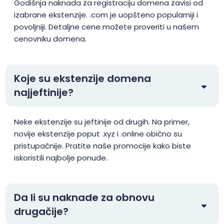
.ac.mu
$88.00
$84.50
$77.00
Godišnja naknada za registraciju domena zavisi od
izabrane ekstenzije. .com je uopšteno popularniji i
povoljniji. Detaljne cene možete proveriti u našem
.ac.nz
$46.45
$45.52
$44.60
cenovniku domena.
.aca.pro
$156.25
$153.13
$150.00
Koje su ekstenzije domena
.academy
$17.14
$16.83
$16.52
najjeftinije?
.accountant
$25.99
$24.99
$23.99
Neke ekstenzije su jeftinije od drugih. Na primer,
novije ekstenzije poput .xyz i .online obično su
.accountants
$27.99
$27.56
$26.99
pristupačnije. Pratite naše promocije kako biste
iskoristili najbolje ponude.
.acct.pro
$156.25
$153.13
$150.00
Da li su naknade za obnovu
.actor
$12.50
$12.25
$11.99
drugačije?