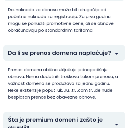
.adult
$106.25
$104.13
$102.00
Da, naknada za obnovu može biti drugačija od
početne naknade za registraciju. Za prvu godinu
.ae
$42.99
$41.99
$39.99
mogu se ponuditi promotivne cene, ali se obnove
obračunavaju po standardnim tarifama.
.ae.org
$22.00
$20.40
$19.10
Da li se prenos domena naplaćuje?
.aero
$44.99
$44.01
$43.01
Prenos domena obično uključuje jednogodišnju
.africa
$25.90
$24.90
$23.90
obnovu. Nema dodatnih troškova tokom prenosa, a
važnost domena se produžava za jednu godinu.
.africa.com
$47.99
$44.99
$39.99
Neke ekstenzije poput .uk, .ru, .tr, .com.tr, .de nude
besplatan prenos bez obavezne obnove.
.ag
$93.75
$91.88
$90.00
Šta je premium domen i zašto je
.agency
$6.99
$6.01
$5.01
skuplji?