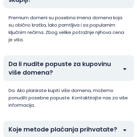
.ai
$199.80
$189.80
$179.80
Premium domeni su posebna imena domena koja
su obično kratka, lako pamtljiva i sa popularnim
.airforce
$35.99
$34.99
$33.99
ključnim rečima. Zbog velike potražnje njihova cena
je viša.
.am
$41.25
$40.42
$39.60
Da li nudite popuste za kupovinu
.amsterdam
$48.64
$47.67
$46.70
više domena?
.apartments
$12.50
$12.25
$12.00
Da. Ako planirate kupiti više domena, možemo
ponuditi posebne popuste. Kontaktirajte nas za više
.app
$23.99
$22.99
$22.56
informacija.
.archi
$24.99
$21.29
$18.99
Koje metode plaćanja prihvatate?
.ARMY
$12.99
$12.49
$11.99