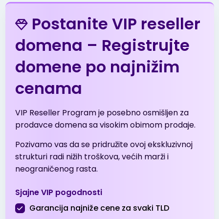
.in
$6.99
$6.89
$6.79
Postanite VIP reseller
.info
$3.99
$3.51
$3.01
domena – Registrujte
domene po najnižim
.me
$5.53
$5.42
$5.31
cenama
.net
$13.99
$13.51
$13.01
VIP Reseller Program je posebno osmišljen za
.net.tr
$2.01
$1.94
$1.90
prodavce domena sa visokim obimom prodaje.
Pozivamo vas da se pridružite ovoj ekskluzivnoj
.online
$1.99
$1.96
$1.91
strukturi radi nižih troškova, većih marži i
neograničenog rasta.
.org
$8.99
$8.49
$8.19
Sjajne VIP pogodnosti
.org.tr
$2.01
$1.94
$1.90
Garancija najniže cene za svaki TLD