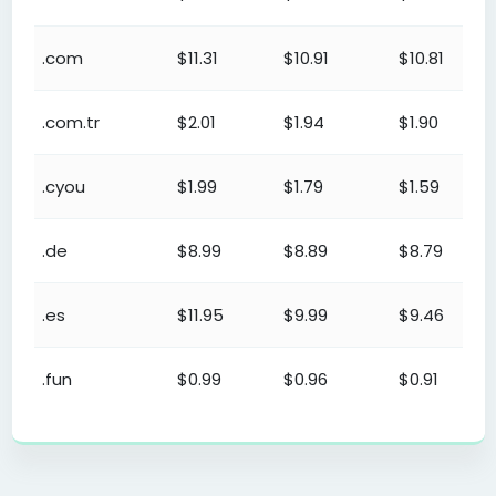
.com
$11.31
$10.91
$10.81
.com.tr
$2.01
$1.94
$1.90
.cyou
$1.99
$1.79
$1.59
.de
$8.99
$8.89
$8.79
.es
$11.95
$9.99
$9.46
.fun
$0.99
$0.96
$0.91
Program za preprodaju domena – Cene registracije
.gen.tr
$2.01
$1.94
$1.90