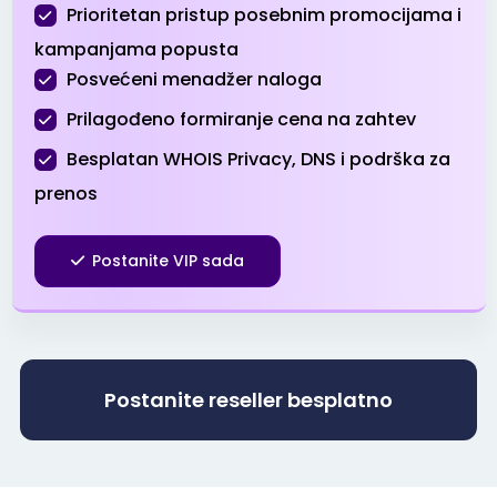
Prioritetan pristup posebnim promocijama i
.pro
$3.99
$3.51
$3.01
kampanjama popusta
Posvećeni menadžer naloga
.ru
$39.90
$38.90
$37.90
Prilagođeno formiranje cena na zahtev
.sbs
Besplatan WHOIS Privacy, DNS i podrška za
$0.99
$0.94
$0.89
prenos
.shop
$1.99
$1.51
$0.99
Postanite VIP sada
.site
$0.99
$0.96
$0.91
.space
$0.99
$0.96
$0.91
Postanite reseller besplatno
.store
$1.99
$1.96
$1.91
.tech
$3.99
$3.96
$3.86