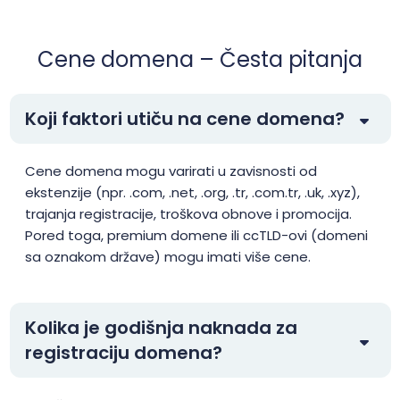
.top
$1.99
$1.91
$1.81
Cene domena – Česta pitanja
.tr
$3.55
$3.35
$3.13
Koji faktori utiču na cene domena?
.web.tr
$2.01
$1.94
$1.90
Cene domena mogu varirati u zavisnosti od
ekstenzije (npr. .com, .net, .org, .tr, .com.tr, .uk, .xyz),
.xyz
$1.99
$1.91
$1.81
trajanja registracije, troškova obnove i promocija.
Pored toga, premium domene ili ccTLD-ovi (domeni
.aaa.pro
$156.25
$153.13
$150.00
sa oznakom države) mogu imati više cene.
.abogado
$26.00
$25.00
$23.60
Kolika je godišnja naknada za
.ac
$39.99
$34.99
$29.99
registraciju domena?