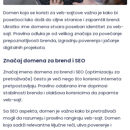
Domen koja se koristi za veb-sajtove važna je kako bi
posetioci lako došli do ciljne stranice i zapamtili brend.
Ukratko: ime domena stvara poseban identitet za veb-
sajt. Pravilna odluka je od velikog značaja za povećanje
prepoznatljivosti brenda, izgradnju poverenja i jačanje
digitalnih projekata.
Značaj domena za brend i SEO
Značaj imena domena za brend i SEO (optimizaciju za
pretraživače) često je veći nego što korisnici interneta
pretpostavljaju. Pravilno odabrano ime doprinosi
stabilnosti brenda i olakšava korisnicima da zapamte
veb-sajt.
Sa SEO aspekta, domen je važna kako bi pretraživači
mogli da razumeju i pravilno rangiraju veb-sajt. Domen
koja sadrži relevantne ključne reči, uliva poverenje i