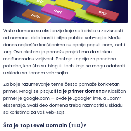
Vrste domena su ekstenzije koje se koriste u zavisnosti
od namene, delatnosti i ciljne publike veb-sajta. Među
danas najčešće korišćenima su opcije poput .com, .net i
.org. Ove ekstenzije pomažu projektima da steknu
međunarodnu vidljivost. Postoje i opcije za posebne
potrebe, kao što su .blog ili .tech, koje se mogu odabrati
u skladu sa temom veb-sajta.
Za bolje razumevanje teme često pomaže konkretan
primer. Mnogi se pitaju:
šta je primer domena
? Klasičan
primer je google.com — ovde je „google” ime, a „.com”
ekstenzija. Svaki deo domena treba razmotriti u skladu
sa koristima za vaš veb-sajt.
Šta je Top Level Domain (TLD)?