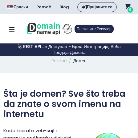
Српски
Pomoć
Blog
Пријавите се
0
Постаните Реселер
🚀 REST API Је Доступан - Бржа Интеграција, Већа
Продаја Домена
Pomoć
Домен
Šta je domen? Sve što treba
da znate o svom imenu na
internetu
Kada kreirate veb-sajt i
napravite prvi korak u digitalni