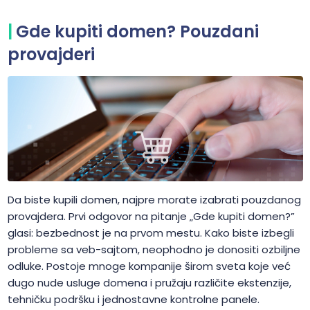
Gde kupiti domen? Pouzdani
provajderi
Da biste kupili domen, najpre morate izabrati pouzdanog
provajdera. Prvi odgovor na pitanje „Gde kupiti domen?”
glasi: bezbednost je na prvom mestu. Kako biste izbegli
probleme sa veb-sajtom, neophodno je donositi ozbiljne
odluke. Postoje mnoge kompanije širom sveta koje već
dugo nude usluge domena i pružaju različite ekstenzije,
tehničku podršku i jednostavne kontrolne panele.