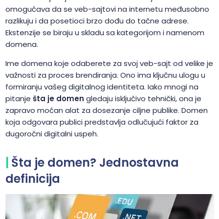
omogućava da se veb-sajtovi na internetu međusobno
razlikuju i da posetioci brzo dođu do tačne adrese.
Ekstenzije se biraju u skladu sa kategorijom i namenom
domena.
Ime domena koje odaberete za svoj veb-sajt od velike je
važnosti za proces brendiranja. Ono ima ključnu ulogu u
formiranju vašeg digitalnog identiteta. Iako mnogi na
pitanje
šta je domen
gledaju isključivo tehnički, ona je
zapravo moćan alat za dosezanje ciljne publike. Domen
koja odgovara publici predstavlja odlučujući faktor za
dugoročni digitalni uspeh.
Šta je domen? Jednostavna
definicija