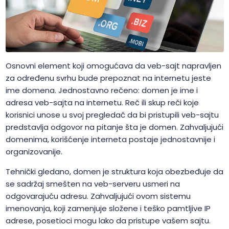
Osnovni element koji omogućava da veb-sajt napravljen
za određenu svrhu bude prepoznat na internetu jeste
ime domena. Jednostavno rečeno: domen je ime i
adresa veb-sajta na internetu. Reč ili skup reči koje
korisnici unose u svoj pregledač da bi pristupili veb-sajtu
predstavlja odgovor na pitanje šta je domen. Zahvaljujući
domenima, korišćenje interneta postaje jednostavnije i
organizovanije.
Tehnički gledano, domen je struktura koja obezbeđuje da
se sadržaj smešten na veb-serveru usmeri na
odgovarajuću adresu. Zahvaljujući ovom sistemu
imenovanja, koji zamenjuje složene i teško pamtljive IP
adrese, posetioci mogu lako da pristupe vašem sajtu.