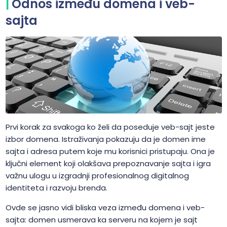
Odnos između domena i veb-
sajta
Prvi korak za svakoga ko želi da poseduje veb-sajt jeste
izbor domena. Istraživanja pokazuju da je domen ime
sajta i adresa putem koje mu korisnici pristupaju. Ona je
ključni element koji olakšava prepoznavanje sajta i igra
važnu ulogu u izgradnji profesionalnog digitalnog
identiteta i razvoju brenda.
Ovde se jasno vidi bliska veza između domena i veb-
sajta: domen usmerava ka serveru na kojem je sajt