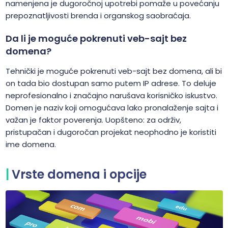
namenjena je dugoročnoj upotrebi pomaže u povećanju
prepoznatljivosti brenda i organskog saobraćaja.
Da li je moguće pokrenuti veb-sajt bez
domena?
Tehnički je moguće pokrenuti veb-sajt bez domena, ali bi
on tada bio dostupan samo putem IP adrese. To deluje
neprofesionalno i značajno narušava korisničko iskustvo.
Domen je naziv koji omogućava lako pronalaženje sajta i
važan je faktor poverenja. Uopšteno: za održiv,
pristupačan i dugoročan projekat neophodno je koristiti
ime domena.
Vrste domena i opcije