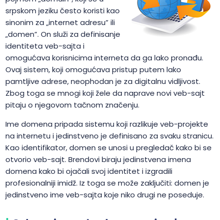
srpskom jeziku često koristi kao
sinonim za „internet adresu” ili
„domen”. On služi za definisanje
identiteta veb-sajta i
omogućava korisnicima interneta da ga lako pronađu.
Ovaj sistem, koji omogućava pristup putem lako
pamtljive adrese, neophodan je za digitalnu vidljivost.
Zbog toga se mnogi koji žele da naprave novi veb-sajt
pitaju o njegovom tačnom značenju.
Ime domena pripada sistemu koji razlikuje veb-projekte
na internetu i jedinstveno je definisano za svaku stranicu.
Kao identifikator, domen se unosi u pregledač kako bi se
otvorio veb-sajt. Brendovi biraju jedinstvena imena
domena kako bi ojačali svoj identitet i izgradili
profesionalniji imidž. Iz toga se može zaključiti: domen je
jedinstveno ime veb-sajta koje niko drugi ne poseduje.