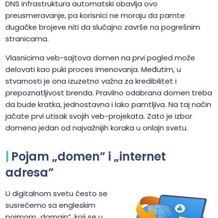
DNS infrastruktura automatski obavlja ovo
preusmeravanje, pa korisnici ne moraju da pamte
dugačke brojeve niti da slučajno završe na pogrešnim
stranicama.
Vlasnicima veb-sajtova domen na prvi pogled može
delovati kao puki proces imenovanja. Međutim, u
stvarnosti je ona izuzetno važna za kredibilitet i
prepoznatljivost brenda. Pravilno odabrana domen treba
da bude kratka, jednostavna i lako pamtljiva. Na taj način
jačate prvi utisak svojih veb-projekata. Zato je izbor
domena jedan od najvažnijih koraka u onlajn svetu.
Pojam „domen” i „internet
adresa”
U digitalnom svetu često se
susrećemo sa engleskim
pojmom „domain”, koji se u