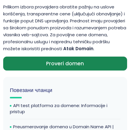
Prilikom izbora provajdera obratite pažnju na uslove
korišćenja, transparentne cene (uključujući obnavljanje) i
funkcije poput DNS upravljanja. Prednost imaju provajderi
sa širokom ponudom proizvoda i razumevanjem potreba
vlasnika veb-sajtova. Za povoljne cene domena,
profesionalnu uslugu i naprednu tehničku podršku
možete iskoristiti prednosti
Atak Domain
.
Proveri domen
Повезани чланци
API test platforma za domene: Informacije i
pristup
Preusmeravanje domena u Domain Name API |