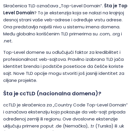
Skraćenica TLD označava „Top-Level Domain”.
Šta je Top
Level Domain
? To je ekstenzija koja se nalazi na krajnjoj
desnoj strani vaše veb-adrese i određuje vrstu adrese.
Ona predstavlja najviši nivo u sistemu imena domena.
Među globalno korišćenim TLD primerima su .com, .org i
.net.
Top-Level domene su odlučujući faktor za kredibilitet i
profesionalnost veb-sajtova. Pravilno izabrana TLD jača
identitet brenda i podstiče posetioce da češće koriste
sajt. Nove TLD opcije mogu stvoriti još jasniji identitet za
ciljane projekte.
Šta je ccTLD (nacionalna domena)?
ccTLD je skraćenica za „Country Code Top-Level Domain”
i označava ekstenziju koja pokazuje da veb-sajt pripada
određenoj zemlji ili regionu. Ove dvoslovne ekstenzije
uključuju primere poput .de (Nemačka), .tr (Turska) ili .uk