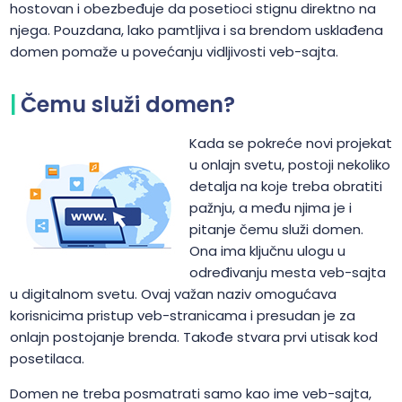
hostovan i obezbeđuje da posetioci stignu direktno na
njega. Pouzdana, lako pamtljiva i sa brendom usklađena
domen pomaže u povećanju vidljivosti veb-sajta.
Čemu služi domen?
Kada se pokreće novi projekat
u onlajn svetu, postoji nekoliko
detalja na koje treba obratiti
pažnju, a među njima je i
pitanje čemu služi domen.
Ona ima ključnu ulogu u
određivanju mesta veb-sajta
u digitalnom svetu. Ovaj važan naziv omogućava
korisnicima pristup veb-stranicama i presudan je za
onlajn postojanje brenda. Takođe stvara prvi utisak kod
posetilaca.
Domen ne treba posmatrati samo kao ime veb-sajta,