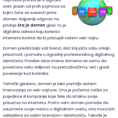
svet, jedan od prvih pojmova sa
kojim ćete se susresti jeste
domen. Najjasniji odgovor na
pitanje
šta je domen
glasi: to je
digitalna adresa koju korisnici
interneta koriste da bi pristupili vašem veb-sajtu.
Domen predstavlja vaš brend, alat koji jača vašu onlajn
prisutnost i pomaže u izgradnji profesionalnog digitalnog
identiteta. Pravilan izbor imena domena ne samo da
povećava vašu vidljivost na pretraživačima, već i gradi
poverenje kod korisnika.
Tehnički gledano, domen je lako pamtljiv sistem
imenovanja za veb-sajtove. Ona je početna tačka za
pojedince ili kompanije koje žele da istaknu svoje
prisustvo na internetu. Pošto vam domen pomaže da
zauzmete svoje mesto u digitalnom svetu, ona mora biti
usklađena sa vašim brendom i delatnošću. Takođe je