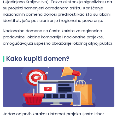
(Ujedinjeno Kraljevstvo). Takve ekstenzije signaliziraju da
su projekti namenjeni određenom tržištu. Korišćenje
nacionalnih domena donosi prednosti kao što su lokalni
identitet, jače pozicioniranje i regionalno poverenje.
Nacionalne domene se često koriste za regionalne
prodavnice, lokalne kompanije i nacionalne projekte,
omogućavajući uspešno obraćanje lokalnoj ciljnoj publici.
Kako kupiti domen?
Jedan od prvih koraka u internet projektu jeste izbor