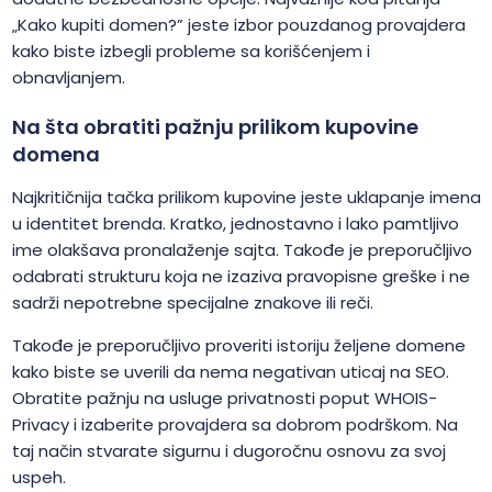
„Kako kupiti domen?” jeste izbor pouzdanog provajdera
kako biste izbegli probleme sa korišćenjem i
obnavljanjem.
Na šta obratiti pažnju prilikom kupovine
domena
Najkritičnija tačka prilikom kupovine jeste uklapanje imena
u identitet brenda. Kratko, jednostavno i lako pamtljivo
ime olakšava pronalaženje sajta. Takođe je preporučljivo
odabrati strukturu koja ne izaziva pravopisne greške i ne
sadrži nepotrebne specijalne znakove ili reči.
Takođe je preporučljivo proveriti istoriju željene domene
kako biste se uverili da nema negativan uticaj na SEO.
Obratite pažnju na usluge privatnosti poput WHOIS-
Privacy i izaberite provajdera sa dobrom podrškom. Na
taj način stvarate sigurnu i dugoročnu osnovu za svoj
uspeh.