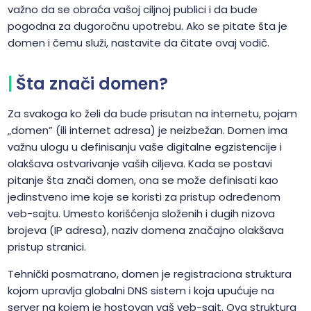
važno da se obraća vašoj ciljnoj publici i da bude
pogodna za dugoročnu upotrebu. Ako se pitate šta je
domen i čemu služi, nastavite da čitate ovaj vodič.
Šta znači domen?
Za svakoga ko želi da bude prisutan na internetu, pojam
„domen” (ili internet adresa) je neizbežan. Domen ima
važnu ulogu u definisanju vaše digitalne egzistencije i
olakšava ostvarivanje vaših ciljeva. Kada se postavi
pitanje šta znači domen, ona se može definisati kao
jedinstveno ime koje se koristi za pristup određenom
veb-sajtu. Umesto korišćenja složenih i dugih nizova
brojeva (IP adresa), naziv domena značajno olakšava
pristup stranici.
Tehnički posmatrano, domen je registraciona struktura
kojom upravlja globalni DNS sistem i koja upućuje na
server na kojem je hostovan vaš veb-sajt. Ova struktura