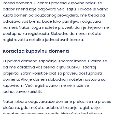
imena domena. U centru procesa kupovine nalazi se
odabir imena koje odgovara veb-sajtu. Takođe je važno
kupiti domen od pouzdanog provajdera. Ime treba da
odražava vaš brend, bude lako pamtljivo i odgovara
nameni. Nakon toga možete proveriti da li je željeno ime
dostupno za registraciju. Slobodnu domenu možete
registrovati u nekoliko jednostavnih koraka.
Koraci za kupovinu domena
Kupovina domena započinje izborom imena. Uverite se
da ime odražava vaš brend, ciljnu publiku i sadržaj
projekta. Zatim koristite alat za proveru dostupnosti
domena. Ako je domen slobodna, možete nastaviti sa
kupovinom. Već registrovano ime ne može se
jednostavno koristiti.
Nakon izbora odgovarajuće domene prelazi se na proces
plaćanja, gde možete odabrati trajanje registracije i
dodatne bezbednosne opcije. Najvažnije kod pitanja