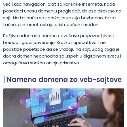
već i kao navigacioni alat za korisnike interneta. Kada
posetioci unesu domen u pregledač, dolaze direktno na
sajt. Na taj način se sadržaj prikazuje bezbedno, brzo i
tačno, a internet ostaje pristupačan i uređen.
Pažljivo odabrana domen povećava prepoznatljivost
brenda i gradi poverenje. Kratko i upečatljivo ime
podstiče posetioce da se vraćaju na sajt. Zbog toga je
dobra domen neophodna za uspeh u digitalnom svetu i
omogućava snažno onlajn prisustvo.
Namena domena za veb-sajtove