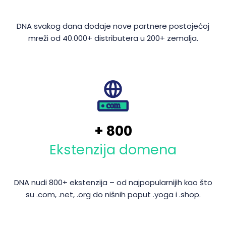
DNA svakog dana dodaje nove partnere postojećoj
mreži od 40.000+ distributera u 200+ zemalja.
+
800
Ekstenzija domena
DNA nudi 800+ ekstenzija – od najpopularnijih kao što
su .com, .net, .org do nišnih poput .yoga i .shop.