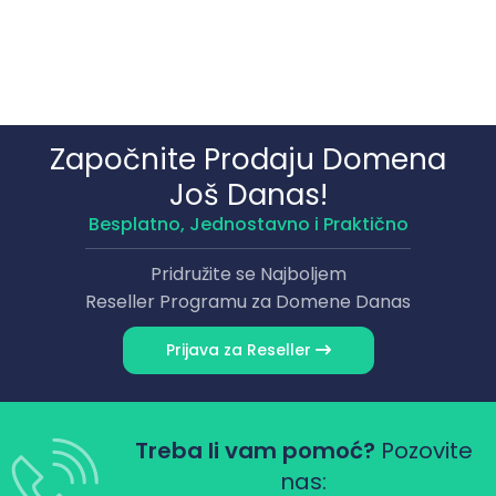
Započnite Prodaju Domena
Još Danas!
Besplatno, Jednostavno i Praktično
Pridružite se Najboljem
Reseller Programu za Domene Danas
Prijava za Reseller
Treba li vam pomoć?
Pozovite
nas: