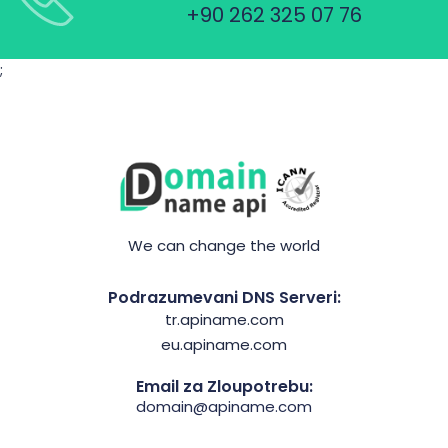
+90 262 325 07 76
;
We can change the world
Podrazumevani DNS Serveri:
tr.apiname.com
eu.apiname.com
Email za Zloupotrebu:
domain@apiname.com