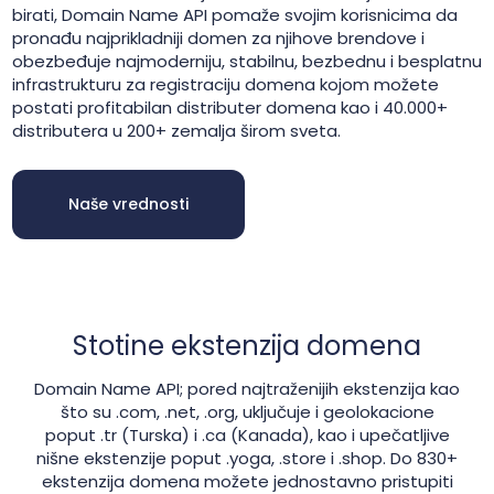
birati, Domain Name API pomaže svojim korisnicima da
pronađu najprikladniji domen za njihove brendove i
obezbeđuje najmoderniju, stabilnu, bezbednu i besplatnu
infrastrukturu za registraciju domena kojom možete
postati profitabilan distributer domena kao i 40.000+
distributera u 200+ zemalja širom sveta.
Naše vrednosti
Stotine ekstenzija domena
Domain Name API; pored najtraženijih ekstenzija kao
što su .com, .net, .org, uključuje i geolokacione
poput .tr (Turska) i .ca (Kanada), kao i upečatljive
nišne ekstenzije poput .yoga, .store i .shop. Do 830+
ekstenzija domena možete jednostavno pristupiti