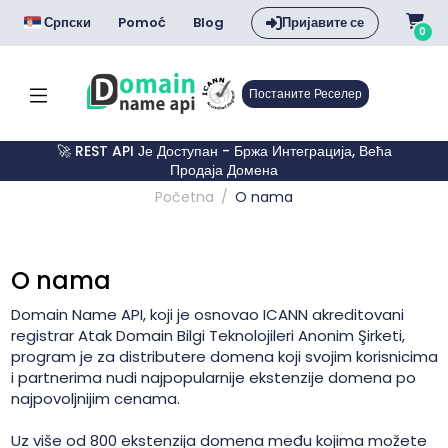
Српски
Pomoć
Blog
Пријавите се
0
Постаните Реселер
🚀 REST API Је Доступан - Бржа Интеграција, Већа
Продаја Домена
Početna
O nama
O nama
Domain Name API, koji je osnovao ICANN akreditovani
registrar Atak Domain Bilgi Teknolojileri Anonim Şirketi,
program je za distributere domena koji svojim korisnicima
i partnerima nudi najpopularnije ekstenzije domena po
najpovoljnijim cenama.
Uz više od 800 ekstenzija domena među kojima možete