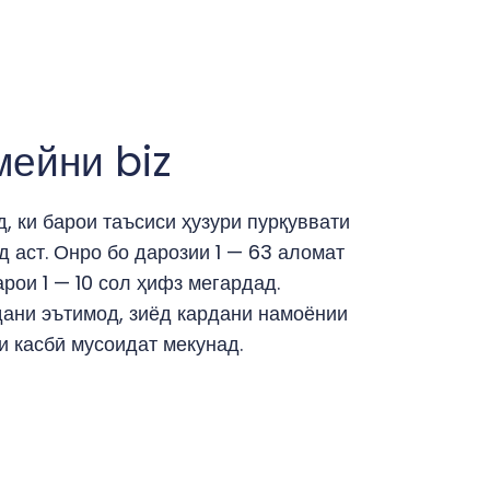
ейни biz
, ки барои таъсиси ҳузури пурқуввати
 аст. Онро бо дарозии 1 — 63 аломат
рои 1 — 10 сол ҳифз мегардад.
дани эътимод, зиёд кардани намоёнии
и касбӣ мусоидат мекунад.