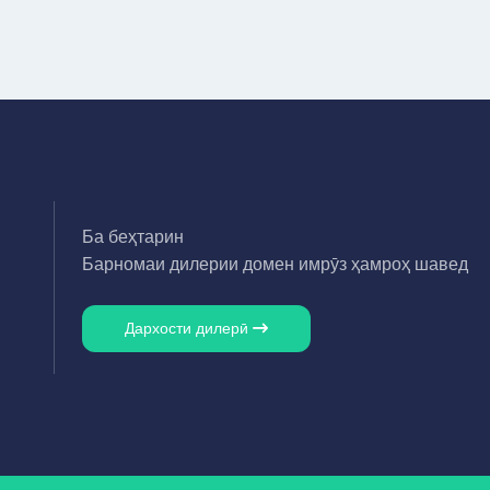
Ба беҳтарин
Барномаи дилерии домен имрӯз ҳамроҳ шавед
Дархости дилерӣ