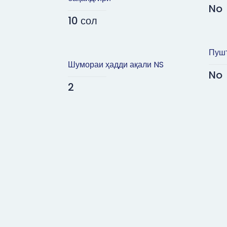
No
10 сол
Пушт
Шумораи ҳадди ақали NS
No
2