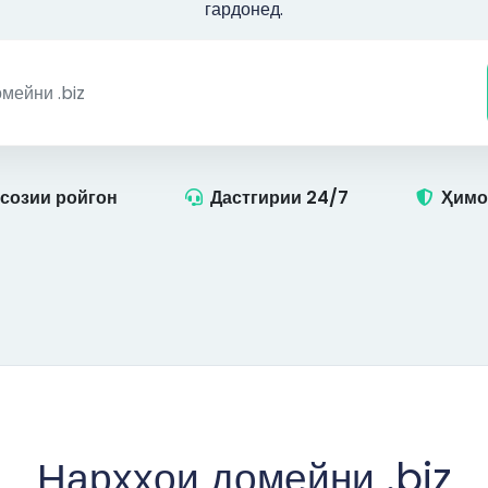
гардонед.
созии ройгон
Дастгирии 24/7
Ҳимо
Нархҳои домейни .biz