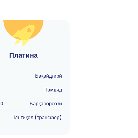
Платина
9
Бақайдгирӣ
9
Тамдид
90
Барқарорсозӣ
9
Интиқол (трансфер)