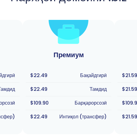
Премиум
йдгирӣ
$22.49
Бақайдгирӣ
$21.5
Тамдид
$22.49
Тамдид
$21.5
орсозӣ
$109.90
Барқарорсозӣ
$109.
нсфер)
$22.49
Интиқол (трансфер)
$21.5