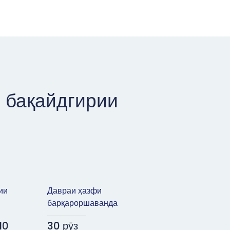
 бақайдгирии
ии
Давраи ҳазфи
барқароршаванда
10
30 рӯз