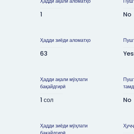
Ҳадди ақали аломатҳо
Пушт
1
No
Ҳадди зиёди аломатҳо
Пушт
63
Yes
Ҳадди ақали мӯҳлати
Пушт
бақайдгирӣ
тамд
1 сол
No
Ҳадди зиёди мӯҳлати
Ҳуҷҷ
бақайдгирӣ