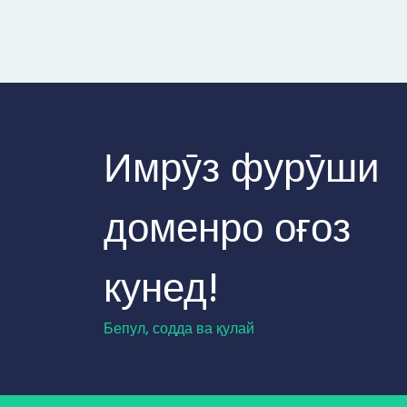
Имрӯз фурӯши
доменро оғоз
кунед!
Бепул, содда ва қулай