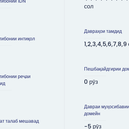
ибонии IDN
сол
Давраҳои тамдид
ибонии интиқол
1,2,3,4,5,6,7,8,9
Пешбақайдгирии до
ибонии реҷаи
0 рӯз
ид
Давраи муҳосибави
домейн
ат талаб мешавад
-5 рӯз