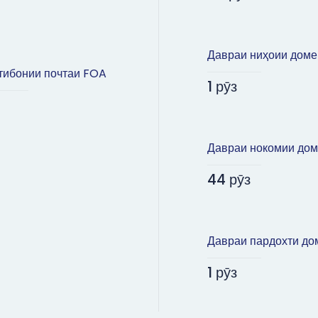
Давраи ниҳоии доме
ибонии почтаи FOA
1 рӯз
Давраи нокомии до
44 рӯз
Давраи пардохти до
1 рӯз