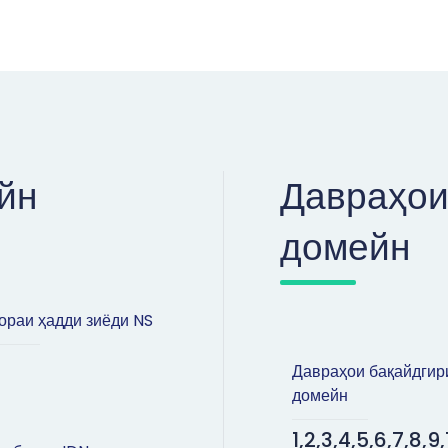
йн
Давраҳои
домейн
раи ҳадди зиёди NS
Давраҳои бақайдгир
домейн
1,2,3,4,5,6,7,8,9,