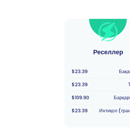
Реселлер
$23.39
Бақа
$23.39
$109.90
Барқар
$23.39
Интиқол (тра