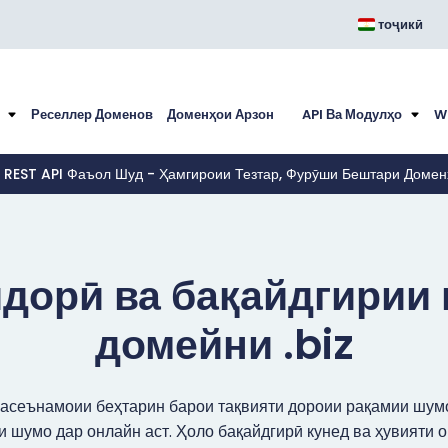
тоҷикӣ
н
Реселлер Доменов
Доменҳои Арзон
API Ва Модулҳо
W
 REST API Фаъол Шуд - Ҳамгироии Тезтар, Фурӯши Бештари Домен
дорӣ ва бақайдгирии
домейни .biz
васеънамоии беҳтарин барои тақвияти дороии рақамии шум
 шумо дар онлайн аст. Ҳоло бақайдгирӣ кунед ва ҳувияти 