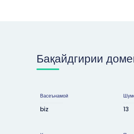
Бақайдгирии доме
Васеънамоӣ
Шумо
biz
13