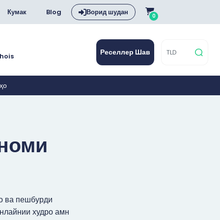
Кумак
Blog
Ворид шудан
0
Реселлер Шав
hois
ҳо
 номи
о ва пешбурди
онлайнии худро амн