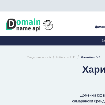
Доме

Саҳифаи асосӣ
Рӯйхати TLD
Домейни biz
Хари
Домейни biz 
самараноки бренди