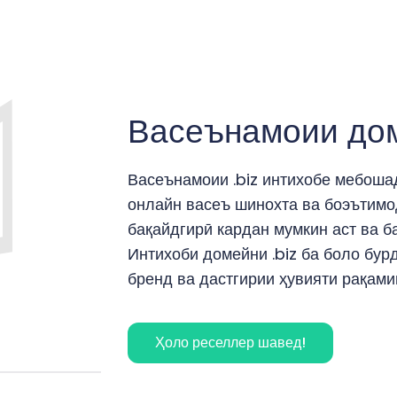
Васеънамоии дом
Васеънамоии .biz интихобе мебошад
онлайн васеъ шинохта ва боэътимод
бақайдгирӣ кардан мумкин аст ва ба
Интихоби домейни .biz ба боло бур
бренд ва дастгирии ҳувияти рақами
Ҳоло реселлер шавед!