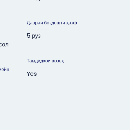
Давраи боздошти ҳазф
5 рӯз
 сол
Тамдидҳои возеҳ
мейн
Yes
и