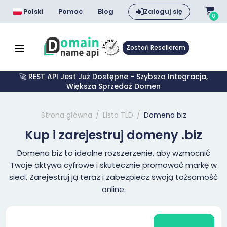
Polski
Pomoc
Blog
Zaloguj się
0
Zostań Resellerem
🚀 REST API Jest Już Dostępne - Szybsza Integracja,
Większa Sprzedaż Domen
Strona główna
Lista TLD
Domena biz
Kup i zarejestruj domeny .biz
Domena biz to idealne rozszerzenie, aby wzmocnić
Twoje aktywa cyfrowe i skutecznie promować markę w
sieci. Zarejestruj ją teraz i zabezpiecz swoją tożsamość
online.