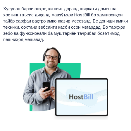
Хусусан барои онҳое, ки ният доранд ширкати домен ва
хостинг таъсис диҳанд, мавзӯъҳои HostBill бо ҳамгироиҳои
тайёр сарфаи вақтро имконпазир месозанд. Бе дониши амиқи
техникӣ, сохтани вебсайти касбӣ осон мегардад. Бо тарҳҳои
зебо ва функсионалӣ ба муштариён таҷрибаи боэътимод
пешниҳод мешавад.