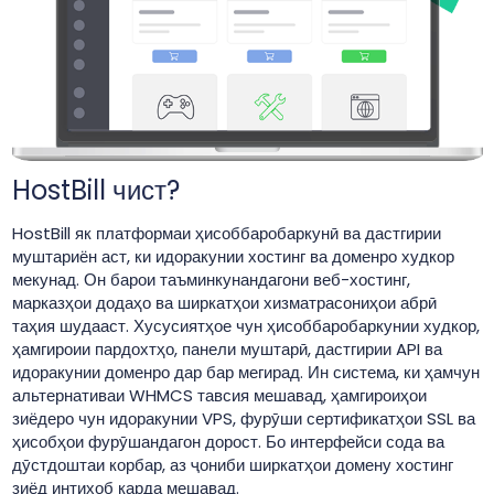
HostBill чист?
HostBill як платформаи ҳисоббаробаркунӣ ва дастгирии
муштариён аст, ки идоракунии хостинг ва доменро худкор
мекунад. Он барои таъминкунандагони веб-хостинг,
марказҳои додаҳо ва ширкатҳои хизматрасониҳои абрӣ
таҳия шудааст. Хусусиятҳое чун ҳисоббаробаркунии худкор,
ҳамгироии пардохтҳо, панели муштарӣ, дастгирии API ва
идоракунии доменро дар бар мегирад. Ин система, ки ҳамчун
альтернативаи WHMCS тавсия мешавад, ҳамгироиҳои
зиёдеро чун идоракунии VPS, фурӯши сертификатҳои SSL ва
ҳисобҳои фурӯшандагон дорост. Бо интерфейси сода ва
дӯстдоштаи корбар, аз ҷониби ширкатҳои домену хостинг
зиёд интихоб карда мешавад.