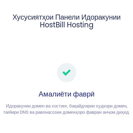
Хусусиятҳои Панели Идоракунии
HostBill Hosting
Амалиёти фаврӣ
Идоракунии домен ва хостинг, бақайдгирии худкори домен,
тағйири DNS ва равонасозии доменҳоро фавран анҷом диҳед.