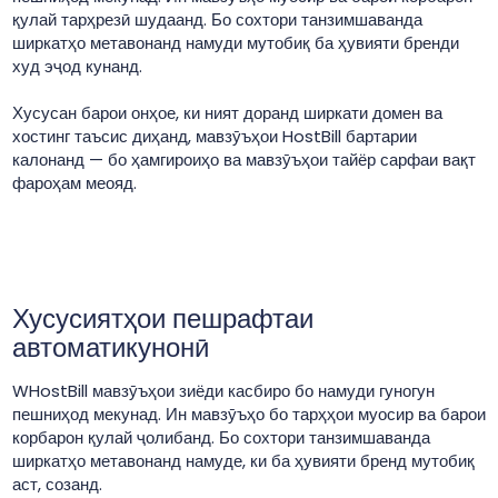
қулай тарҳрезӣ шудаанд. Бо сохтори танзимшаванда
ширкатҳо метавонанд намуди мутобиқ ба ҳувияти бренди
худ эҷод кунанд.
Хусусан барои онҳое, ки ният доранд ширкати домен ва
хостинг таъсис диҳанд, мавзӯъҳои HostBill бартарии
калонанд — бо ҳамгироиҳо ва мавзӯъҳои тайёр сарфаи вақт
фароҳам меояд.
Хусусиятҳои пешрафтаи
автоматикунонӣ
WHostBill мавзӯъҳои зиёди касбиро бо намуди гуногун
пешниҳод мекунад. Ин мавзӯъҳо бо тарҳҳои муосир ва барои
корбарон қулай ҷолибанд. Бо сохтори танзимшаванда
ширкатҳо метавонанд намуде, ки ба ҳувияти бренд мутобиқ
аст, созанд.