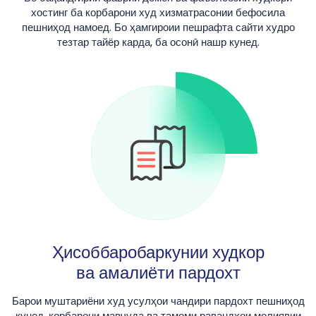
хостинг ба корбарони худ хизматрасонии бефосила
пешниҳод намоед. Бо ҳамгироии пешрафта сайти худро
тезтар тайёр карда, ба осонӣ нашр кунед.
Ҳисоббаробаркунии худкор
ва амалиёти пардохт
Барои муштариёни худ усулҳои чандири пардохт пешниҳод
кунед, корбарони мавҷуда ва тамоми равандҳои молиявии