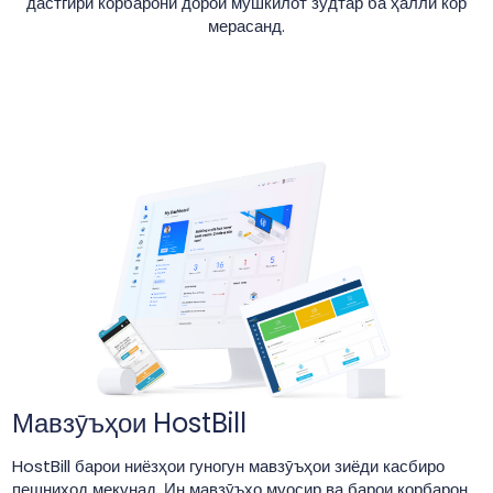
дастгирӣ корбарони дорои мушкилот зудтар ба ҳалли кор
мерасанд.
Мавзӯъҳои HostBill
HostBill барои ниёзҳои гуногун мавзӯъҳои зиёди касбиро
пешниҳод мекунад. Ин мавзӯъҳо муосир ва барои корбарон