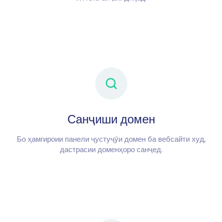
Санҷиши домен
Бо ҳамгироии панели ҷустуҷӯи домен ба вебсайти худ,
дастрасии доменҳоро санҷед.