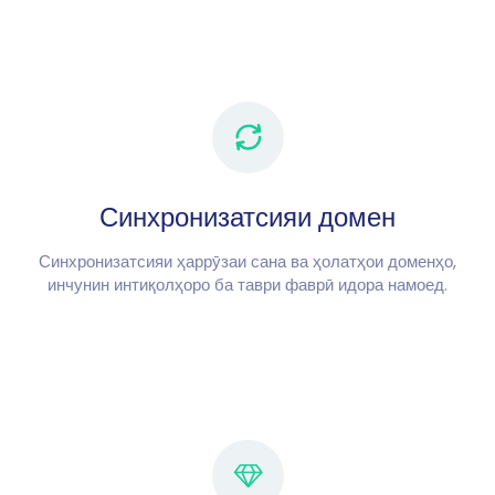
Синхронизатсияи домен
Синхронизатсияи ҳаррӯзаи сана ва ҳолатҳои доменҳо,
инчунин интиқолҳоро ба таври фаврӣ идора намоед.