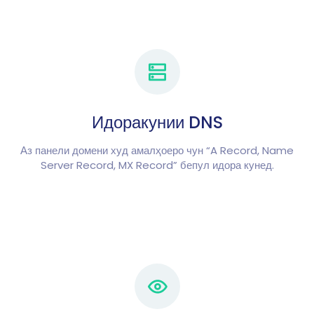
Идоракунии DNS
Аз панели домени худ амалҳоеро чун “A Record, Name
Server Record, MX Record” бепул идора кунед.