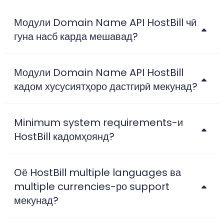
Модули Domain Name API HostBill чӣ
гуна насб карда мешавад?
Модули Domain Name API HostBill
кадом хусусиятҳоро дастгирӣ мекунад?
Minimum system requirements-и
HostBill кадомҳоянд?
Оё HostBill multiple languages ва
multiple currencies-ро support
мекунад?