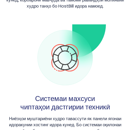
худро танҳо бо HostBill идора намоед.
Системаи махсуси
чиптаҳои дастгирии техникӣ
Ниёзҳои муштариёни худро тавассути як панели ягонаи
идоракунии хостинг идора кунед. Бо системаи оқилонаи