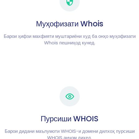
Муҳофизати Whois
Барои ҳифзи махфияти муштариёни худ ба онҳо муҳофизати
Whois пешниҳод кунед.
Пурсиши WHOIS
Барои дидани маълумоти WHOIS-и домени дилхоҳ пурсиши
WHOIS анҷом диҳед.