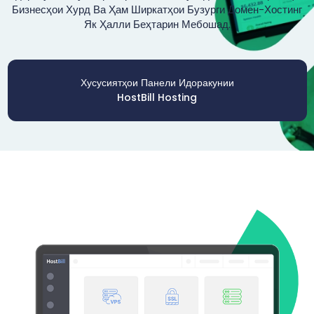
Бизнесҳои Хурд Ва Ҳам Ширкатҳои Бузурги Домен-Хостинг
Як Ҳалли Беҳтарин Мебошад.
Хусусиятҳои Панели Идоракунии
HostBill Hosting