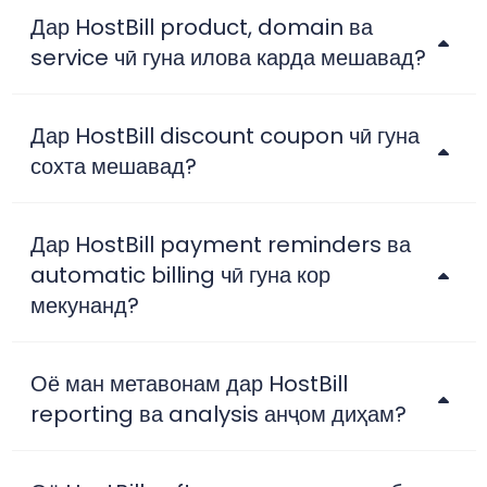
Дар HostBill product, domain ва
service чӣ гуна илова карда мешавад?
Дар HostBill discount coupon чӣ гуна
сохта мешавад?
Дар HostBill payment reminders ва
automatic billing чӣ гуна кор
мекунанд?
Оё ман метавонам дар HostBill
reporting ва analysis анҷом диҳам?