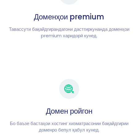
Доменҳои premium
Тавассути бақайдгирандагони дастгиркунанда доменҳои
premium харидорӣ кунед.
Домен ройгон
Бо баъзе бастаҳои хостинг хизматрасонии бақайдгирии
доменро бепул қабул кунед.