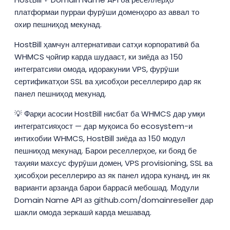
платформаи пурраи фурӯши доменҳоро аз аввал то
охир пешниҳод мекунад.
HostBill ҳамчун алтернативаи сатҳи корпоративӣ ба
WHMCS ҷойгир карда шудааст, ки зиёда аз 150
интегратсияи омода, идоракунии VPS, фурӯши
сертификатҳои SSL ва ҳисобҳои реселлериро дар як
панел пешниҳод мекунад.
💡 Фарқи асосии HostBill нисбат ба WHMCS дар умқи
интегратсияҳост — дар муқоиса бо ecosystem-и
интихобии WHMCS, HostBill зиёда аз 150 модул
пешниҳод мекунад. Барои реселлерҳое, ки бояд бе
таҳияи махсус фурӯши домен, VPS provisioning, SSL ва
ҳисобҳои реселлериро аз як панел идора кунанд, ин як
варианти арзанда барои баррасӣ мебошад. Модули
Domain Name API аз github.com/domainreseller дар
шакли омода зеркашӣ карда мешавад.