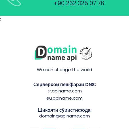
+90 262 325 07 76
;
We can change the world
Серверҳои пешфарзи DNS:
tr.apiname.com
eu.apiname.com
Шикояти сӯиистифода:
domain@apiname.com