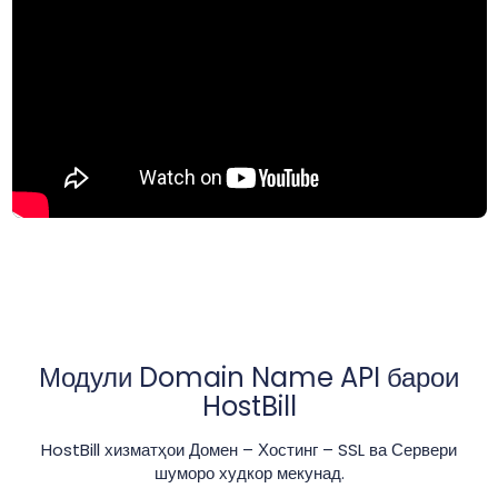
Модули Domain Name API барои
HostBill
HostBill хизматҳои Домен – Хостинг – SSL ва Сервери
шуморо худкор мекунад.