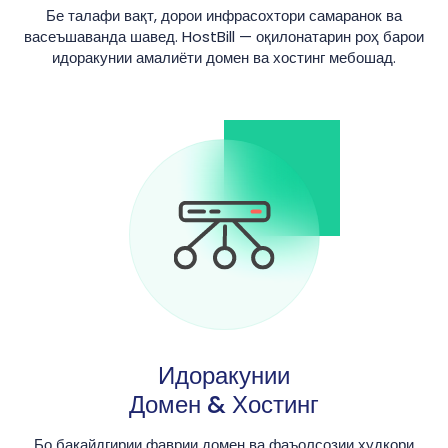
Бе талафи вақт, дорои инфрасохтори самаранок ва
васеъшаванда шавед. HostBill — оқилонатарин роҳ барои
идоракунии амалиёти домен ва хостинг мебошад.
Идоракунии
Домен & Хостинг
Бо бақайдгирии фаврии домен ва фаъолсозии худкори