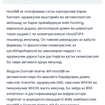
HostBill як платформаи сатҳи корпоративӣ барои
биллинг, идоракунии муштариён ва автоматизатсия
мебошад, ки барои провайдерҳои web hosting,
марказҳои додаҳо, реселлерҳои домен ва ширкатҳое
таҳия шудааст, ки хизматрасониҳои cloud/VPS
пешниҳод мекунанд. Он тамоми равандҳоро аз қабули
фармоиш то фаъолсозии хизматрасонӣ, аз
ҳисоббаробаркунӣ ва ҷамъоварии пардохт то
идоракунии дархостҳои дастгирӣ ва қатъи хизматрасонӣ
ба таври автоматӣ идора мекунад.
Модули Domain Name API HostBill ин
автоматизатсияро ба амалиёти бақайдгирии домен,
навсозӣ, transfer, идоракунии DNS, навсозии WHOIS ва
пинҳонкунии WHOIS васеъ мекунад. Бо зиёда аз 800
extension-и дастгиришаванда ва инфрасохтори
registrar-и аккредитатсияшудаи ICANN, комбинатсияи
HostBill + Domain Name API ба реселлерҳо