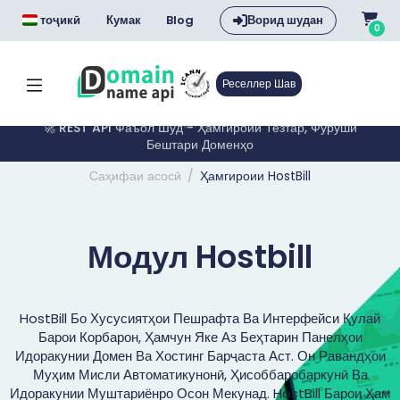
тоҷикӣ
Кумак
Blog
Ворид шудан
0
Реселлер Шав
🔥 .COM $7.99 – Даромади Иловагӣ Барои Ҳар .COM Бо
Email
Саҳифаи асосӣ
Ҳамгироии HostBill
Модул Hostbill
HostBill Бо Хусусиятҳои Пешрафта Ва Интерфейси Қулай
Барои Корбарон, Ҳамчун Яке Аз Беҳтарин Панелҳои
Идоракунии Домен Ва Хостинг Барҷаста Аст. Он Равандҳои
Муҳим Мисли Автоматикунонӣ, Ҳисоббаробаркунӣ Ва
Идоракунии Муштариёнро Осон Мекунад. HostBill Барои Ҳам