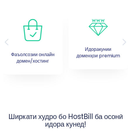
Идоракунии
Фаъолсозии онлайн
доменҳои premium
домен/хостинг
Ширкати худро бо HostBill ба осонӣ
идора кунед!