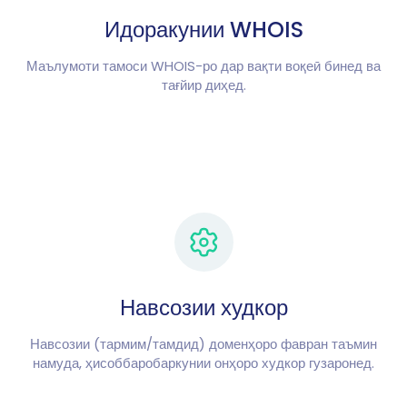
Идоракунии WHOIS
Маълумоти тамоси WHOIS-ро дар вақти воқеӣ бинед ва
тағйир диҳед.
Навсозии худкор
Навсозии (тармим/тамдид) доменҳоро фавран таъмин
намуда, ҳисоббаробаркунии онҳоро худкор гузаронед.