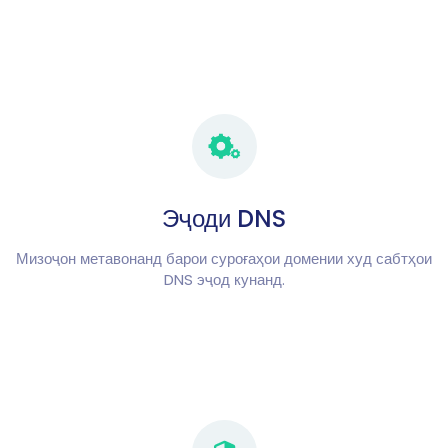
Эҷоди DNS
Мизоҷон метавонанд барои суроғаҳои домении худ сабтҳои
DNS эҷод кунанд.