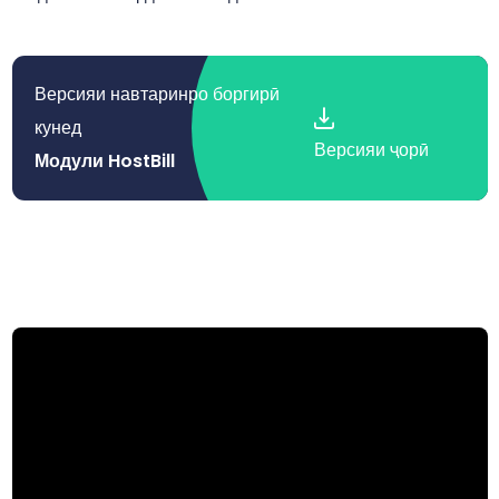
Версияи навтаринро боргирӣ
кунед
Версияи ҷорӣ
Модули HostBill