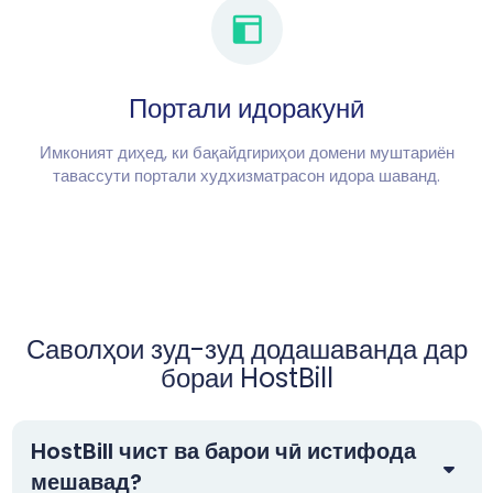
Портали идоракунӣ
Имконият диҳед, ки бақайдгириҳои домени муштариён
тавассути портали худхизматрасон идора шаванд.
Саволҳои зуд-зуд додашаванда дар
бораи HostBill
HostBill чист ва барои чӣ истифода
мешавад?