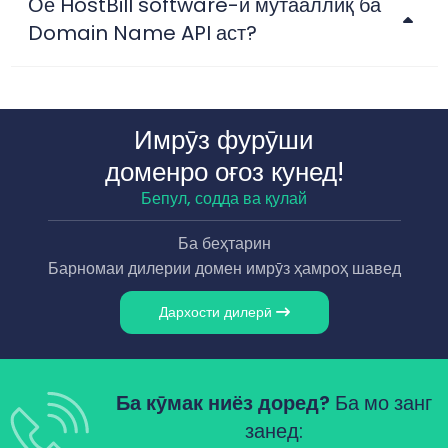
Оё HostBill software-и мутааллиқ ба
Domain Name API аст?
Имрӯз фурӯши
доменро оғоз кунед!
Бепул, содда ва қулай
Ба беҳтарин
Барномаи дилерии домен имрӯз ҳамроҳ шавед
Дархости дилерӣ
Ба кӯмак ниёз доред?
Ба мо занг
занед: