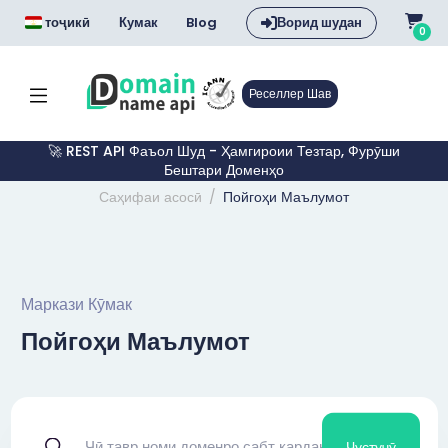
тоҷикӣ
Кумак
Blog
Ворид шудан
0
Реселлер Шав
🚀 REST API Фаъол Шуд - Ҳамгироии Тезтар, Фурӯши
Бештари Доменҳо
Саҳифаи асосӣ
Пойгоҳи Маълумот
Маркази Кӯмак
Пойгоҳи Маълумот
Ҷустуҷӯ