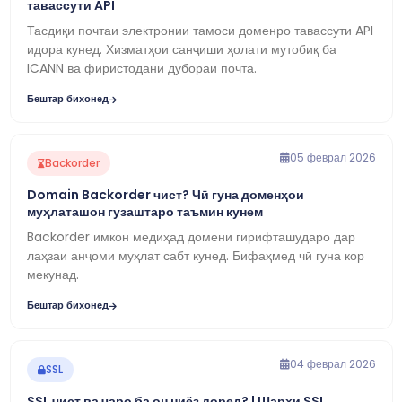
тавассути API
Тасдиқи почтаи электронии тамоси доменро тавассути API
идора кунед. Хизматҳои санҷиши ҳолати мутобиқ ба
ICANN ва фиристодани дубораи почта.
Бештар бихонед
05 феврал 2026
Backorder
Domain Backorder чист? Чӣ гуна доменҳои
муҳлаташон гузаштаро таъмин кунем
Backorder имкон медиҳад домени гирифташударо дар
лаҳзаи анҷоми муҳлат сабт кунед. Бифаҳмед чӣ гуна кор
мекунад.
Бештар бихонед
04 феврал 2026
SSL
SSL чист ва чаро ба он ниёз доред? | Шарҳи SSL