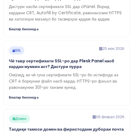
Дастури насби сертификати SSL дар cPanel. Ворид
кардани CRT, Autofill by Certificate, равонасозии HTTPS
ва хатогиҳои маъмул бо тасвирҳои қадам ба қадам.
Бештар бихонед
25 июн 2026
SSL
Чӣ тавр сертификати SSL-ро дар Plesk Panel насб
кардан мумкин аст? Дастури пурра
Омӯзед, ки чӣ гуна сертификати SSL-ро бо истифода аз
CRT ё боркунии файл насб карда, HTTPS-ро фаъол ва
равонакунии 301-ро танзим кунед.
Бештар бихонед
06 феврал 2026
Домен
Тасдиқи тамоси домен ва фиристодани дубораи почта