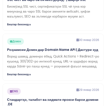
Биомӯзед SSL чист, сертификатҳои SSL чӣ гуна кор
мекунанд ва чаро SSL барои амнияти вебсайт, ҳифзи
маълумот, SEO ва эътимоди корбарон муҳим аст.
Бештар бихонед
30 январ 2026
Домен
Роҳнамоии Домен дар Domain Name API | Дастури зуд
Ворид шавед, доменро ёбед, Quick Actions > Redirect-ро
кушоед. 301/302-ро интихоб кунед, URL-и ҳадафро ворид
карда Save-ро пахш кунед — роҳнамоӣ фаъол мешавад.
Бештар бихонед
29 январ 2026
DNS
Стандартҳо, талабот ва хидмати прокси барои домени
.DE