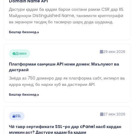
Domain Name API
Дастури қадам ба қадам барои сохтани рамзи CSR дар IIS.
Майдонҳои Distinguished Name, танзимоти криптографӣ
ва экранҳои тасдиқ бо тасвирҳо шарҳ дода шудаанд.
Бештар бихонед
29 июн 2026
Домен
Платформаи санҷиши API номи домен: Маълумот ва
дастрасӣ
Зиёда аз 750 доменро дар як платформа сабт, интиқол ва
идора кунед; бо нархи хуб ва дастгирии API.
Бештар бихонед
27 июн 2026
SSL
Чӣ тавр сертификати SSL-ро дар cPanel насб кардан
мумкин аст? Дастури қадам ба қадам