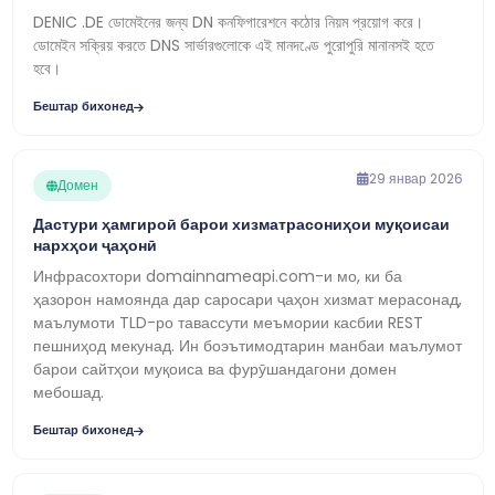
DENIC .DE ডোমেইনের জন্য DN কনফিগারেশনে কঠোর নিয়ম প্রয়োগ করে।
ডোমেইন সক্রিয় করতে DNS সার্ভারগুলোকে এই মানদণ্ডে পুরোপুরি মানানসই হতে
হবে।
Бештар бихонед
29 январ 2026
Домен
Дастури ҳамгироӣ барои хизматрасониҳои муқоисаи
нархҳои ҷаҳонӣ
Инфрасохтори domainnameapi.com-и мо, ки ба
ҳазорон намоянда дар саросари ҷаҳон хизмат мерасонад,
маълумоти TLD-ро тавассути меъмории касбии REST
пешниҳод мекунад. Ин боэътимодтарин манбаи маълумот
барои сайтҳои муқоиса ва фурӯшандагони домен
мебошад.
Бештар бихонед