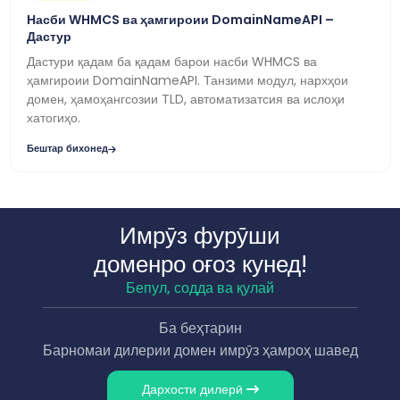
Насби WHMCS ва ҳамгироии DomainNameAPI –
Дастур
Дастури қадам ба қадам барои насби WHMCS ва
ҳамгироии DomainNameAPI. Танзими модул, нархҳои
домен, ҳамоҳангсозии TLD, автоматизатсия ва ислоҳи
хатогиҳо.
Бештар бихонед
Имрӯз фурӯши
доменро оғоз кунед!
Бепул, содда ва қулай
Ба беҳтарин
Барномаи дилерии домен имрӯз ҳамроҳ шавед
Дархости дилерӣ