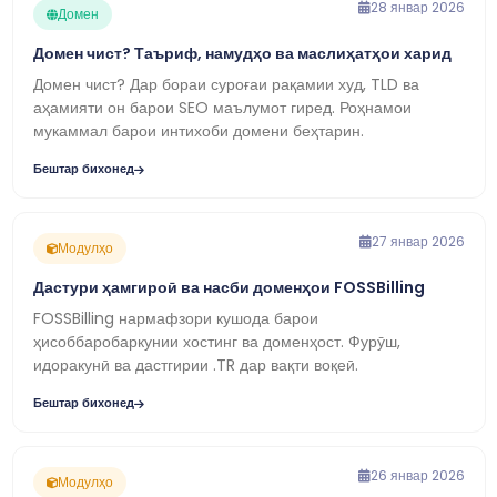
28 январ 2026
Домен
Домен чист? Таъриф, намудҳо ва маслиҳатҳои харид
Домен чист? Дар бораи суроғаи рақамии худ, TLD ва
аҳамияти он барои SEO маълумот гиред. Роҳнамои
мукаммал барои интихоби домени беҳтарин.
Бештар бихонед
27 январ 2026
Модулҳо
Дастури ҳамгироӣ ва насби доменҳои FOSSBilling
FOSSBilling нармафзори кушода барои
ҳисоббаробаркунии хостинг ва доменҳост. Фурӯш,
идоракунӣ ва дастгирии .TR дар вақти воқеӣ.
Бештар бихонед
26 январ 2026
Модулҳо