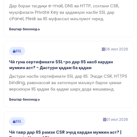
Дар бораи тасдиқи e-mail, DNS ва HTTP, сохтани CSR,
муҳофизати Private Key ва қадамҳои насби SSL дар
cPanel, Plesk ва IIS муфассал маълумот гиред.
Бештар бихонед
06 июл 2026
SSL
Чӣ гуна сертификати SSL-ро дар IIS насб кардан
мумкин аст? - Дастури қадам ба қадам
Дастури насби сертификати SSL дар IIS. Эҷоди CSR, HTTPS
binding, равонасозӣ ва хатогиҳои маъмул барои ҳамаи
версияҳои IIS қадам ба қадам шарҳ дода мешаванд.
Бештар бихонед
01 июл 2026
SSL
Чӣ тавр дар IIS рамзи CSR эҷод кардан мумкин аст? |