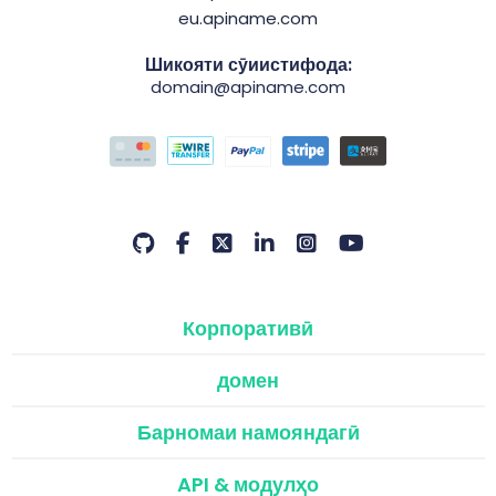
eu.apiname.com
Шикояти сӯиистифода:
domain@apiname.com
Корпоративӣ
домен
Барномаи намояндагӣ
API & модулҳо