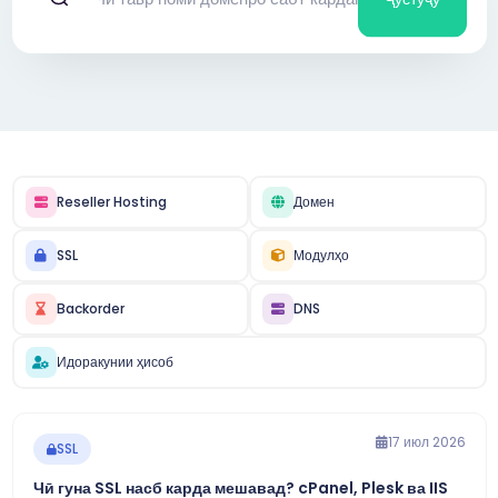
Reseller Hosting
Домен
SSL
Модулҳо
Backorder
DNS
Идоракунии ҳисоб
17 июл 2026
SSL
Чӣ гуна SSL насб карда мешавад? cPanel, Plesk ва IIS