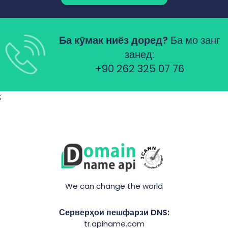
Ба кӯмак ниёз доред?
Ба мо занг
занед:
+90 262 325 07 76
;
We can change the world
Серверҳои пешфарзи DNS:
tr.apiname.com