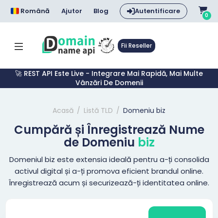
Română
Ajutor
Blog
Autentificare
0
Fii Reseller
🚀 REST API Este Live - Integrare Mai Rapidă, Mai Multe
Vânzări De Domenii
Acasă
Listă TLD
Domeniu biz
Cumpără și Înregistrează Nume
de Domeniu
biz
Domeniul biz este extensia ideală pentru a-ți consolida
activul digital și a-ți promova eficient brandul online.
Înregistrează acum și securizează-ți identitatea online.