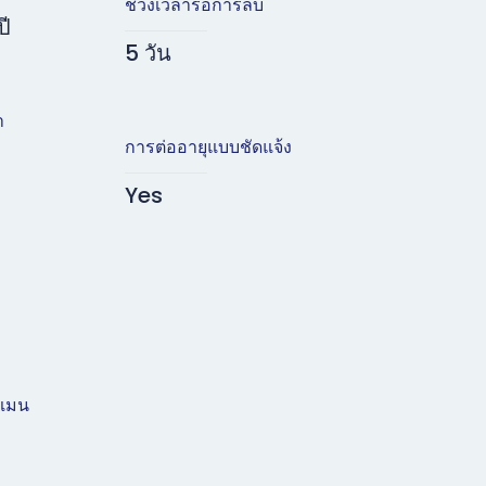
ช่วงเวลารอการลบ
ปี
5 วัน
า
การต่ออายุแบบชัดแจ้ง
Yes
ดเมน