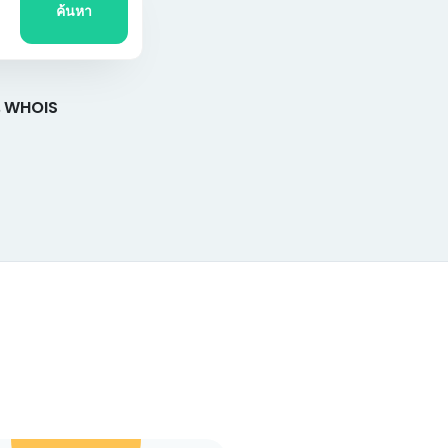
ค้นหา
น WHOIS