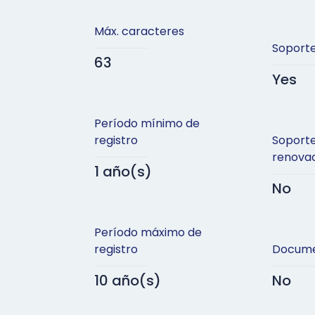
Máx. caracteres
Soporte
63
Yes
Período mínimo de
registro
Soport
renova
1 año(s)
No
Período máximo de
registro
Docume
10 año(s)
No