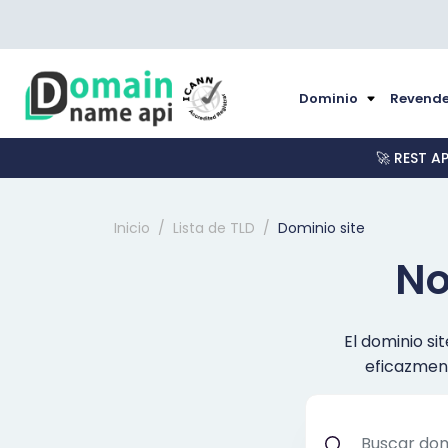
Dominio
Revende
🚀 REST A
Inicio
Lista de TLD
Dominio site
No
El dominio si
eficazment