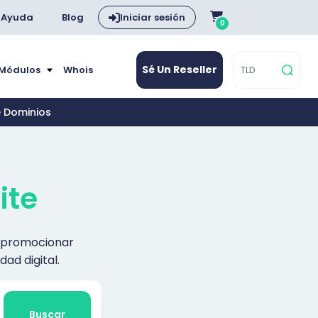
Ayuda
Blog
Iniciar sesión
0
Sé Un Reseller
 Módulos
Whois
e Dominios
site
 y promocionar
ad digital.
Buscar