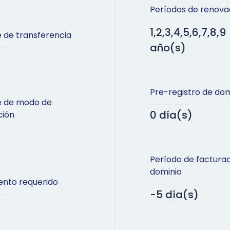
Períodos de renova
1,2,3,4,5,6,7,8,9
 de transferencia
año(s)
Pre-registro de dom
e de modo de
0 día(s)
ción
Período de factura
dominio
nto requerido
-5 día(s)