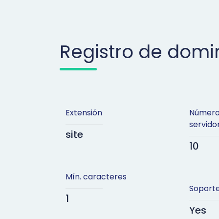
Registro de domi
Extensión
Número
servid
site
10
Mín. caracteres
Soporte
1
Yes