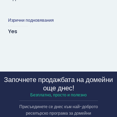
Изрични подновявания
Yes
Започнете продажбата на домейни
още днес!
Безплатно, просто и полезно
Присъединете се днес към най-доброто
реселърско програма за домейни