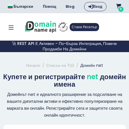
Български
Помощ
Blog
Вход
0
Стани Реселър
🚀 REST API Е Активен - По-Бърза Интеграция, Повече
Продажби На Домейни
Начало
Списък на TLD
Домейн net
Купете и регистрирайте
net
домейн
имена
Домейнът net е идеалното разширение за подсилване на
вашите дигитални активи и ефективно популяризиране на
марката ви онлайн. Регистрирайте сега и защитете своята
онлайн идентичност.