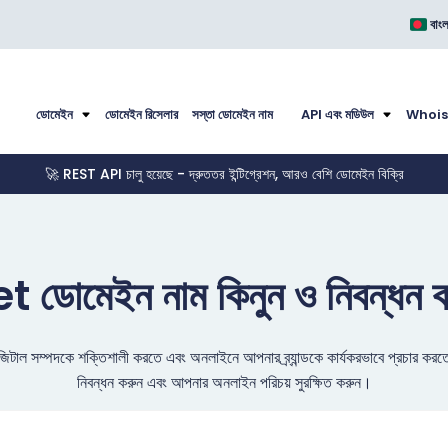
বাংল
ডোমেইন
ডোমেইন রিসেলার
সস্তা ডোমেইন নাম
API এবং মডিউল
Whois
🚀 REST API চালু হয়েছে - দ্রুততর ইন্টিগ্রেশন, আরও বেশি ডোমেইন বিক্রি
t ডোমেইন নাম কিনুন ও নিবন্ধন 
ল সম্পদকে শক্তিশালী করতে এবং অনলাইনে আপনার ব্র্যান্ডকে কার্যকরভাবে প্রচার কর
নিবন্ধন করুন এবং আপনার অনলাইন পরিচয় সুরক্ষিত করুন।