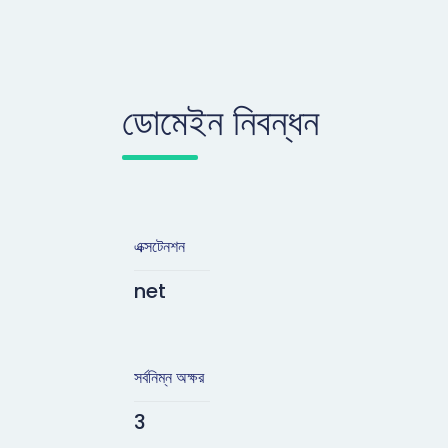
ডোমেইন নিবন্ধন
এক্সটেনশন
net
সর্বনিম্ন অক্ষর
3