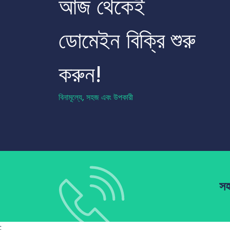
আজ থেকেই
ডোমেইন বিক্রি শুরু
করুন!
বিনামূল্যে, সহজ এবং উপকারী
সহ
;