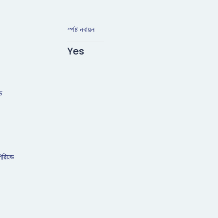
স্পষ্ট নবায়ন
Yes
ড
রিয়ড