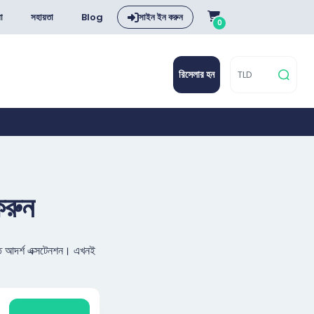
া
সহায়তা
Blog
সাইন ইন করুন
0
রিসেলার হন
করুন
তে আদর্শ এক্সটেনশন। এখনই