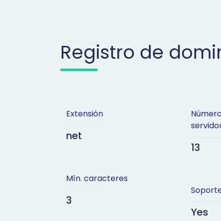
Registro de domi
Extensión
Número
servid
net
13
Mín. caracteres
Soporte
3
Yes