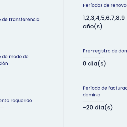
Períodos de renova
1,2,3,4,5,6,7,8,9
 de transferencia
año(s)
Pre-registro de dom
e de modo de
0 día(s)
ción
Período de factura
dominio
nto requerido
-20 día(s)