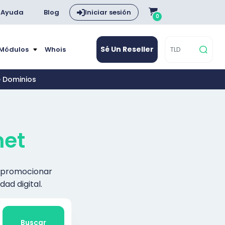
Ayuda
Blog
Iniciar sesión
0
Sé Un Reseller
 Módulos
Whois
e Dominios
net
 y promocionar
ad digital.
Buscar