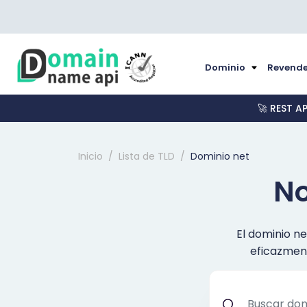
Dominio
Revende
🚀 REST A
Inicio
Lista de TLD
Dominio net
No
El dominio ne
eficazment