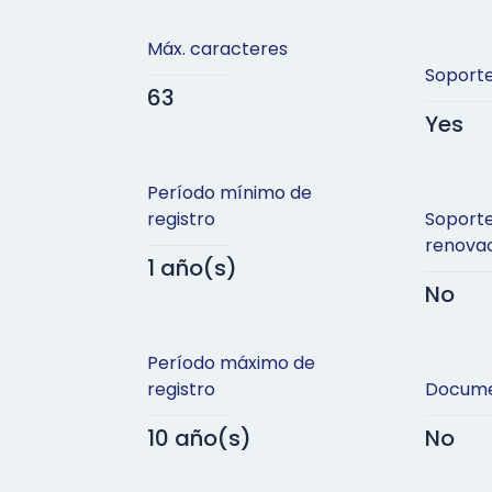
Máx. caracteres
Soporte
63
Yes
Período mínimo de
registro
Soport
renova
1 año(s)
No
Período máximo de
registro
Docume
10 año(s)
No