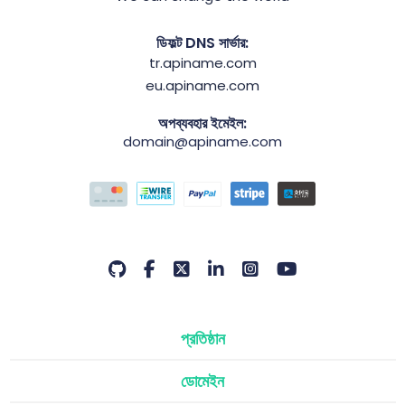
ডিফল্ট DNS সার্ভার:
tr.apiname.com
eu.apiname.com
অপব্যবহার ইমেইল:
domain@apiname.com
প্রতিষ্ঠান
ডোমেইন