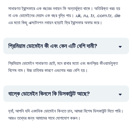
.accountants
$27.99
$27.56
$26.99
সাধারণত ট্রান্সফারে এক বছরের নবায়ন ফি অন্তর্ভুক্ত থাকে। অতিরিক্ত খরচ হয়
না এবং ডোমেইনের মেয়াদ এক বছর বৃদ্ধি পায়। .uk, .ru, .tr, .com.tr, .de
.acct.pro
$156.25
$153.13
$150.00
এর মতো কিছু এক্সটেনশন নবায়ন ছাড়াই ফ্রি ট্রান্সফার অফার করে।
.actor
$12.50
$12.25
$11.99
প্রিমিয়াম ডোমেইন কী এবং কেন এটি বেশি দামী?
.adult
$106.25
$104.13
$102.00
প্রিমিয়াম ডোমেইন সাধারণত ছোট, মনে রাখার মতো এবং জনপ্রিয় কীওয়ার্ডযুক্ত
বিশেষ নাম। উচ্চ চাহিদার কারণে এগুলোর খরচ বেশি হয়।
.ae
$42.99
$41.99
$39.99
.ae.org
$22.00
$20.40
$19.10
বাল্কে ডোমেইন কিনলে কি ডিসকাউন্ট আছে?
.aero
$44.99
$44.01
$43.01
হ্যাঁ, আপনি যদি একাধিক ডোমেইন কিনতে চান, আমরা বিশেষ ডিসকাউন্ট দিতে পারি।
আরও তথ্যের জন্য আমাদের সাথে যোগাযোগ করুন।
.africa
$25.90
$24.90
$23.90