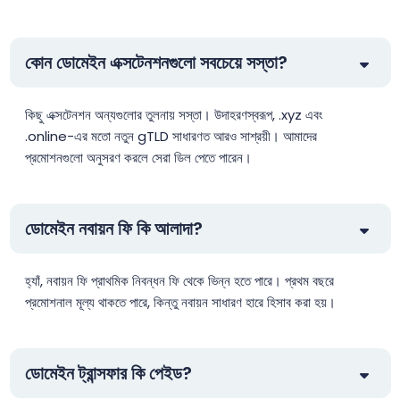
.abogado
$26.00
$25.00
$23.60
কোন ডোমেইন এক্সটেনশনগুলো সবচেয়ে সস্তা?
.ac
$39.99
$34.99
$29.99
কিছু এক্সটেনশন অন্যগুলোর তুলনায় সস্তা। উদাহরণস্বরূপ, .xyz এবং
.online-এর মতো নতুন gTLD সাধারণত আরও সাশ্রয়ী। আমাদের
.ac.mu
$88.00
$84.50
$77.00
প্রমোশনগুলো অনুসরণ করলে সেরা ডিল পেতে পারেন।
.ac.nz
$46.45
$45.52
$44.60
ডোমেইন নবায়ন ফি কি আলাদা?
.aca.pro
$156.25
$153.13
$150.00
হ্যাঁ, নবায়ন ফি প্রাথমিক নিবন্ধন ফি থেকে ভিন্ন হতে পারে। প্রথম বছরে
প্রমোশনাল মূল্য থাকতে পারে, কিন্তু নবায়ন সাধারণ হারে হিসাব করা হয়।
.academy
$17.14
$16.83
$16.52
.accountant
$25.99
$24.99
$23.99
ডোমেইন ট্রান্সফার কি পেইড?