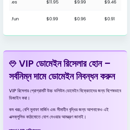
.es
$11.95
$9.99
$9.46
.fun
$0.99
$0.96
$0.91
ডোমেইন রিসেলার প্রোগ্রাম – নিবন্ধন মূল্য
.gen.tr
$2.01
$1.94
$1.90
.in
$6.99
$6.89
$6.79
VIP ডোমেইন রিসেলার হোন –
.info
$3.99
$3.51
$3.01
সর্বনিম্ন দামে ডোমেইন নিবন্ধন করুন
.me
$5.53
$5.42
$5.31
VIP রিসেলার প্রোগ্রামটি উচ্চ ভলিউম ডোমেইন বিক্রেতাদের জন্য বিশেষভাবে
ডিজাইন করা।
.net
$13.99
$13.51
$13.01
কম খরচ, বেশি মুনাফা মার্জিন এবং সীমাহীন বৃদ্ধির জন্য আপনাকেও এই
এক্সক্লুসিভ কাঠামোতে যোগ দেওয়ার আমন্ত্রণ জানাই।
.net.tr
$2.01
$1.94
$1.90