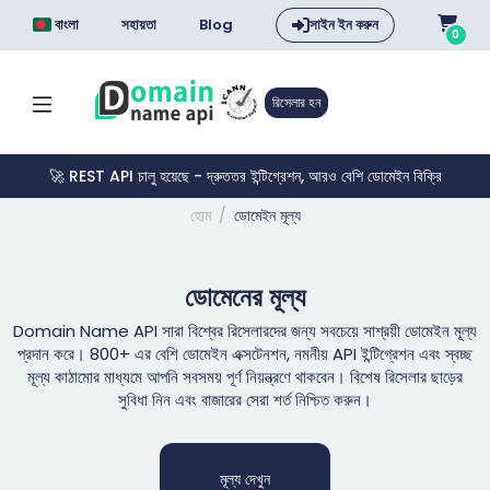
বাংলা
সহায়তা
Blog
সাইন ইন করুন
0
রিসেলার হন
🚀 REST API চালু হয়েছে - দ্রুততর ইন্টিগ্রেশন, আরও বেশি ডোমেইন বিক্রি
হোম
ডোমেইন মূল্য
ডোমেনের মূল্য
Domain Name API সারা বিশ্বের রিসেলারদের জন্য সবচেয়ে সাশ্রয়ী ডোমেইন মূল্য
প্রদান করে। 800+ এর বেশি ডোমেইন এক্সটেনশন, নমনীয় API ইন্টিগ্রেশন এবং স্বচ্ছ
মূল্য কাঠামোর মাধ্যমে আপনি সবসময় পূর্ণ নিয়ন্ত্রণে থাকবেন। বিশেষ রিসেলার ছাড়ের
সুবিধা নিন এবং বাজারের সেরা শর্ত নিশ্চিত করুন।
মূল্য দেখুন