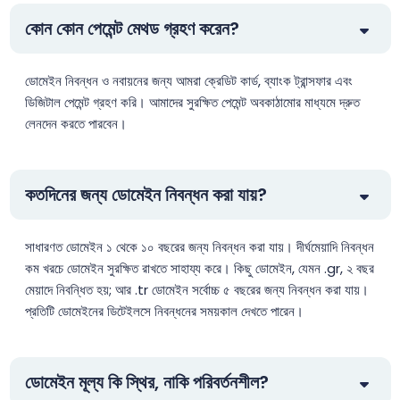
কোন কোন পেমেন্ট মেথড গ্রহণ করেন?
.africa.com
$47.99
$44.99
$39.99
.ag
$93.75
$91.88
$90.00
ডোমেইন নিবন্ধন ও নবায়নের জন্য আমরা ক্রেডিট কার্ড, ব্যাংক ট্রান্সফার এবং
ডিজিটাল পেমেন্ট গ্রহণ করি। আমাদের সুরক্ষিত পেমেন্ট অবকাঠামোর মাধ্যমে দ্রুত
লেনদেন করতে পারবেন।
.agency
$6.99
$6.01
$5.01
.ai
$199.80
$189.80
$179.80
কতদিনের জন্য ডোমেইন নিবন্ধন করা যায়?
.airforce
$35.99
$34.99
$33.99
সাধারণত ডোমেইন ১ থেকে ১০ বছরের জন্য নিবন্ধন করা যায়। দীর্ঘমেয়াদি নিবন্ধন
কম খরচে ডোমেইন সুরক্ষিত রাখতে সাহায্য করে। কিছু ডোমেইন, যেমন .gr, ২ বছর
.am
$41.25
$40.42
$39.60
মেয়াদে নিবন্ধিত হয়; আর .tr ডোমেইন সর্বোচ্চ ৫ বছরের জন্য নিবন্ধন করা যায়।
প্রতিটি ডোমেইনের ডিটেইলসে নিবন্ধনের সময়কাল দেখতে পারেন।
.amsterdam
$48.64
$47.67
$46.70
ডোমেইন মূল্য কি স্থির, নাকি পরিবর্তনশীল?
.apartments
$12.50
$12.25
$12.00