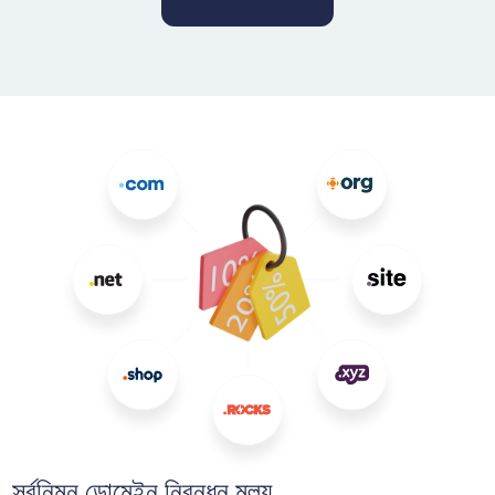
সর্বনিম্ন ডোমেইন নিবন্ধন মূল্য