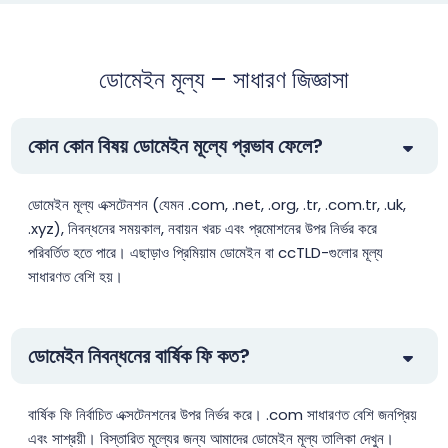
.space
$0.99
$0.96
$0.91
ডোমেইন মূল্য – সাধারণ জিজ্ঞাসা
.store
$1.99
$1.96
$1.91
কোন কোন বিষয় ডোমেইন মূল্যে প্রভাব ফেলে?
.tech
$3.99
$3.96
$3.86
ডোমেইন মূল্য এক্সটেনশন (যেমন .com, .net, .org, .tr, .com.tr, .uk,
.top
$1.99
$1.91
$1.81
.xyz), নিবন্ধনের সময়কাল, নবায়ন খরচ এবং প্রমোশনের উপর নির্ভর করে
পরিবর্তিত হতে পারে। এছাড়াও প্রিমিয়াম ডোমেইন বা ccTLD-গুলোর মূল্য
.tr
$3.55
$3.35
$3.13
সাধারণত বেশি হয়।
.web.tr
$2.01
$1.94
$1.90
ডোমেইন নিবন্ধনের বার্ষিক ফি কত?
.xyz
$1.99
$1.91
$1.81
বার্ষিক ফি নির্বাচিত এক্সটেনশনের উপর নির্ভর করে। .com সাধারণত বেশি জনপ্রিয়
এবং সাশ্রয়ী। বিস্তারিত মূল্যের জন্য আমাদের ডোমেইন মূল্য তালিকা দেখুন।
.aaa.pro
$156.25
$153.13
$150.00