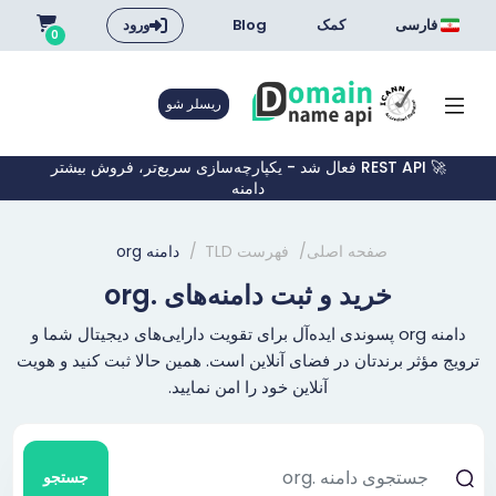
فارسی
کمک
Blog
ورود
0
ریسلر شو
🚀 REST API فعال شد - یکپارچه‌سازی سریع‌تر، فروش بیشتر
دامنه
صفحه اصلی
فهرست TLD
دامنه org
خرید و ثبت دامنه‌های .org
دامنه org پسوندی ایده‌آل برای تقویت دارایی‌های دیجیتال شما و
ترویج مؤثر برندتان در فضای آنلاین است. همین حالا ثبت کنید و هویت
آنلاین خود را امن نمایید.
جستجو