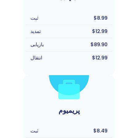
$8.99
ثبت
$12.99
تمدید
$89.90
بازیابی
$12.99
انتقال
پریمیوم
$8.49
ثبت