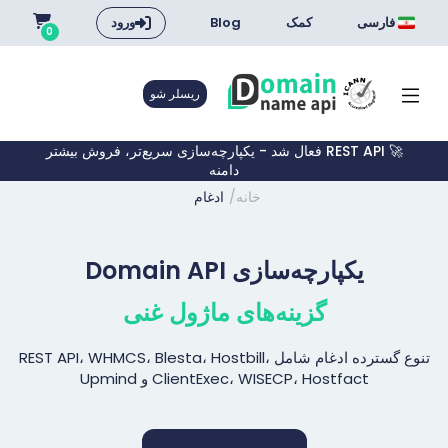
فارسی
کمک
Blog
ورود
0
ریسلر شو
🚀 REST API فعال شد - یکپارچه‌سازی سریع‌تر، فروش بیشتر
دامنه
خانه
ادغام
یکپارچه‌سازی Domain API
گزینه‌های ماژول غنی
تنوع گسترده ادغام شامل REST API، WHMCS، Blesta، Hostbill،
ClientExec، WISECP، Hostfact و Upmind