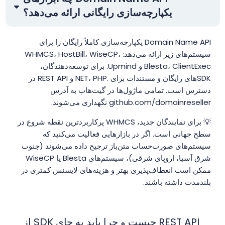
یکپارچه‌سازی رایگانی ارائه می‌دهد؟
Domain Name API یکپارچه‌سازی کاملاً رایگان را برای
سیستم‌های زیر ارائه می‌دهد: WHMCS، HostBill، WiseCP،
Blesta، ClientExec و Upmind. برای توسعه‌دهندگان،
SDK‌های رایگان و مستندات برای .NET، PHP و REST API در
دسترس است. تمامی ماژول‌ها در گیت‌هاب به آدرس
github.com/domainreseller نگهداری می‌شوند.
💡 برای نمایندگان جدید، WHMCS پرکاربردترین نقطه شروع در
سطح جهانی است. اگر در بازارهایی فعالیت می‌کنید که
سیستم‌های صورت‌حساب متن‌باز ترجیح داده می‌شوند (جنوب
شرق آسیا، اروپای شرقی)، سیستم‌های Blesta یا WiseCP
ممکن است انعطاف‌پذیری بهتر و هزینه‌های لایسنس کمتری در
بلندمدت داشته باشند.
REST API چیست و چرا باید به جای SDK از