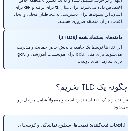
اینها از دو حرف تشکیل شده و به یک کشور یا منطقه خاص
اختصاص داده می‌شوند. برای مثال .tr برای ترکیه و .de برای
.acct.pro
$156.25
$153.13
$150.00
خر
آلمان. این پسوندها برای دسترسی به مخاطبان محلی و ایجاد
اعتماد در آن منطقه ضروری هستند.
.actor
$12.50
$12.25
$11.99
خر
دامنه‌های پشتیبانی‌شده (sTLDs)
.adult
$106.25
$104.13
$102.00
خر
این TLDها توسط یک جامعه یا بخش خاص حمایت و مدیریت
می‌شوند. برای مثال .edu برای مؤسسات آموزشی و .gov
.ae
$42.99
$41.99
$39.99
خر
برای سازمان‌های دولتی.
.ae.org
$22.00
$20.40
$19.10
خر
چگونه یک TLD بخریم؟
.aero
$44.99
$44.01
$43.01
خر
فرآیند خرید یک TLD استاندارد است و معمولاً شامل مراحل زیر
می‌شود:
.africa
$25.90
$24.90
$23.90
خر
انتخاب ثبت‌کننده:
قیمت‌ها، سطوح نمایندگی و گزینه‌های
.africa.com
$47.99
$44.99
$39.99
خر