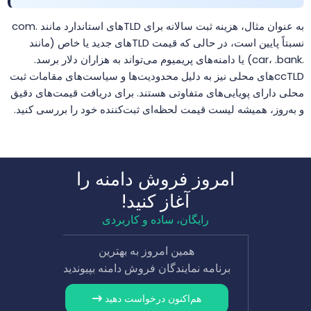
به عنوان مثال، هزینه ثبت سالانه برای TLDهای استاندارد مانند .com
.be
$13.34
$13.07
$12.80
خر
نسبتاً پایین است، در حالی که قیمت TLDهای جدید یا خاص (مانند
.car، .bank) یا دامنه‌های پریمیوم می‌تواند به هزاران دلار برسد.
ccTLDهای محلی نیز به دلیل محدودیت‌ها و سیاست‌های مقامات ثبت
.beauty
$1.99
$1.91
$1.81
خر
محلی دارای پویایی‌های متفاوتی هستند. برای دریافت قیمت‌های دقیق
و به‌روز، همیشه لیست قیمت لحظه‌ای ثبت‌کننده خود را بررسی کنید.
.beer
$32.49
$31.24
$29.99
خر
.bel.tr
$2.01
$1.94
$1.90
خر
امروز فروش دامنه را
آغاز کنید!
.berlin
$76.99
$71.00
$68.95
خر
رایگان، ساده و کاربردی
.best
$18.75
$18.38
$18.00
خر
همین امروز به بهترین
برنامه نمایندگان فروش دامنه بپیوندید
.bet
$9.99
$9.51
$9.01
خر
هم‌اکنون درخواست دهید