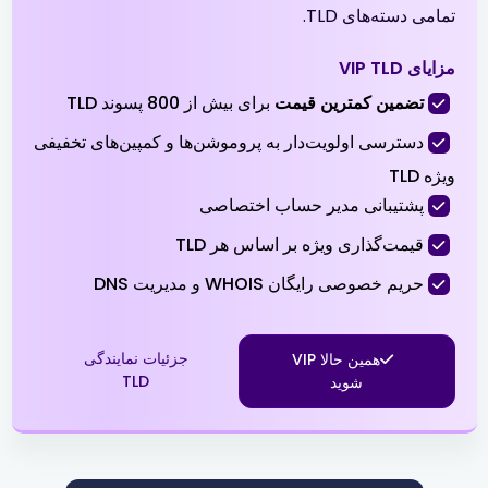
تمامی دسته‌های TLD.
.org
$8.99
$8.49
$8.19
خر
مزایای VIP TLD
تضمین کمترین قیمت
برای بیش از 800 پسوند TLD
.org.tr
$2.01
$1.94
$1.90
خر
دسترسی اولویت‌دار به پروموشن‌ها و کمپین‌های تخفیفی
.pro
$3.99
$3.51
$3.01
خر
ویژه TLD
پشتیبانی مدیر حساب اختصاصی
.ru
$39.90
$38.90
$37.90
خر
قیمت‌گذاری ویژه بر اساس هر TLD
حریم خصوصی رایگان WHOIS و مدیریت DNS
.sbs
$0.99
$0.94
$0.89
خر
جزئیات نمایندگی
همین حالا VIP
.shop
$1.99
$1.51
$0.99
خر
TLD
شوید
.site
$0.99
$0.96
$0.91
خر