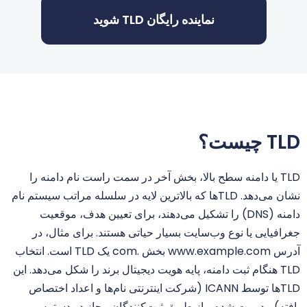
.space
$0.99
$0.96
$0.91
خر
نماینده رایگان TLD شوید
.store
$1.99
$1.96
$1.91
خر
.tech
$3.99
$3.96
$3.86
خر
.top
$1.99
$1.91
$1.81
خر
TLD چیست؟
.tr
$3.55
$3.35
$3.13
خر
TLD یا دامنه سطح بالا، بخش آخر در سمت راست نام دامنه را
نشان می‌دهد. TLDها که بالاترین لایه در سلسله مراتب سیستم نام
.web.tr
$2.01
$1.94
$1.90
خر
دامنه (DNS) را تشکیل می‌دهند، برای تعیین هدف، موقعیت
جغرافیایی یا نوع وب‌سایت بسیار حیاتی هستند. برای مثال، در
.xyz
$1.99
$1.91
$1.81
خر
آدرس www.example.com بخش .com یک TLD است. انتخاب
TLD هنگام ثبت دامنه، پایه هویت دیجیتال برند را شکل می‌دهد. این
.aaa.pro
$156.25
$153.13
$150.00
خر
TLDها توسط ICANN (شرکت اینترنتی نام‌ها و اعداد اختصاص
یافته) مدیریت شده و از طریق ثبت‌کنندگان مجاز در دسترس