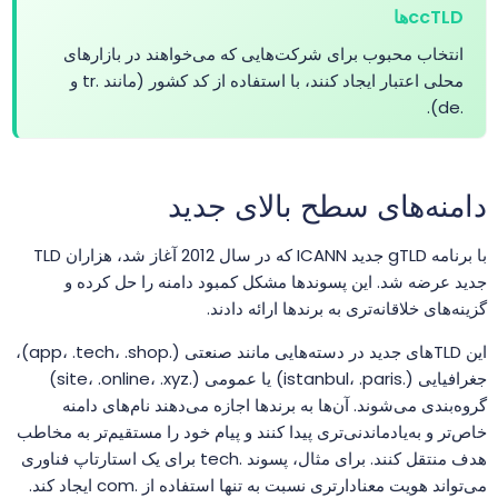
ccTLDها
.attorney
$52.99
$52.67
$51.60
خر
انتخاب محبوب برای شرکت‌هایی که می‌خواهند در بازارهای
محلی اعتبار ایجاد کنند، با استفاده از کد کشور (مانند .tr و
.au
$16.49
$15.31
$14.68
خر
.de).
.auction
$3.99
$3.49
$2.99
خر
دامنه‌های سطح بالای جدید
.audio
$125.00
$122.50
$120.00
خر
با برنامه gTLD جدید ICANN که در سال 2012 آغاز شد، هزاران TLD
جدید عرضه شد. این پسوندها مشکل کمبود دامنه را حل کرده و
.auto
$2500.00
$2450.00
$2400.00
خر
گزینه‌های خلاقانه‌تری به برندها ارائه دادند.
.autos
$1.99
$1.91
$1.81
خر
این TLDهای جدید در دسته‌هایی مانند صنعتی (.app، .tech، .shop)،
جغرافیایی (.istanbul، .paris) یا عمومی (.site، .online، .xyz)
گروه‌بندی می‌شوند. آن‌ها به برندها اجازه می‌دهند نام‌های دامنه
.av.tr
$2.01
$1.94
$1.90
خر
خاص‌تر و به‌یادماندنی‌تری پیدا کنند و پیام خود را مستقیم‌تر به مخاطب
هدف منتقل کنند. برای مثال، پسوند .tech برای یک استارتاپ فناوری
.avocat.pro
$156.25
$153.13
$150.00
خر
می‌تواند هویت معنادارتری نسبت به تنها استفاده از .com ایجاد کند.