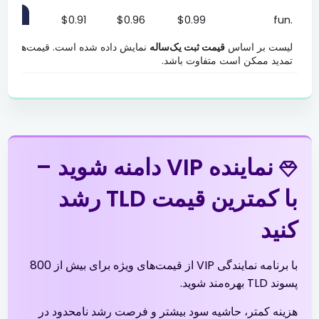
.fun
$0.99
$0.96
$0.91
خر
لیست قیمت پسوندهای دامنه TLD. قیمت نمایندگی عادی، پریمیوم و پلاتینیوم برای بیش از 800 پسوند دامنه.
لیست بر اساس
قیمت ثبت یک‌ساله
نمایش داده شده است. قیمت‌های انت
.gen.tr
$2.01
تمدید ممکن است متفاوت باشد.
$1.94
$1.90
خر
.in
$6.99
$6.89
$6.79
خر
.info
$3.99
$3.51
$3.01
خر
نماینده VIP دامنه شوید –
.me
$5.53
$5.42
$5.31
خر
با کمترین قیمت TLD رشد
کنید
.net
$13.99
$13.51
$13.01
خر
با برنامه نمایندگی VIP از قیمت‌های ویژه برای بیش از 800
.net.tr
$2.01
$1.94
$1.90
خر
پسوند TLD بهره‌مند شوید.
.online
$1.99
$1.96
$1.91
خر
هزینه کمتر، حاشیه سود بیشتر و فرصت رشد نامحدود در