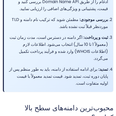
ادغام را از طریق Domain Name API بررسی کنید و
قیمت، پشتیبانی و ویژگی‌های اضافی را ارزیابی نمایید.
.ag
$93.75
$91.88
$90.00
خر
بررسی موجودی:
مطمئن شوید که ترکیب نام دامنه و TLD
موردنظر قبلاً ثبت نشده باشد.
.agency
$6.99
$6.01
$5.01
خر
ثبت و پرداخت:
اگر دامنه در دسترس است، مدت زمان ثبت
.ai
$199.80
$189.80
$179.80
خر
(معمولاً 1 تا 10 سال) انتخاب می‌شود. اطلاعات لازم
(اطلاعات WHOIS) وارد شده و فرآیند پرداخت تکمیل
.airforce
$35.99
$34.99
$33.99
خر
می‌گردد.
تمدید:
برای ادامه استفاده از دامنه، باید به طور منظم پس از
.am
$41.25
$40.42
$39.60
خر
پایان دوره ثبت، تمدید شود. قیمت تمدید معمولاً با قیمت
اولیه متفاوت است.
.amsterdam
$48.64
$47.67
$46.70
خر
.apartments
$12.50
$12.25
$12.00
خر
محبوب‌ترین دامنه‌های سطح بالا