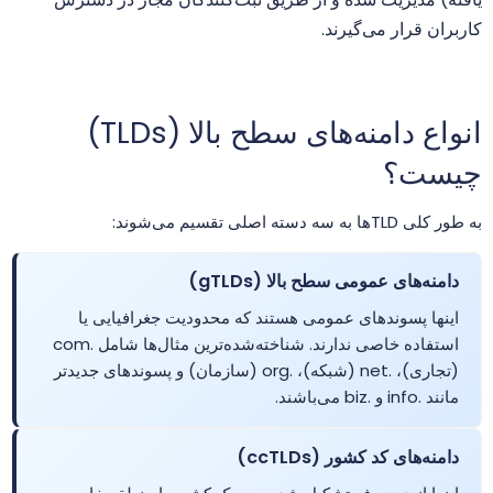
.abogado
$26.00
$25.00
$23.60
خر
کاربران قرار می‌گیرند.
.ac
$39.99
$34.99
$29.99
خر
انواع دامنه‌های سطح بالا (TLDs)
.ac.mu
$88.00
$84.50
$77.00
خر
چیست؟
.ac.nz
$46.45
$45.52
$44.60
خر
به طور کلی TLDها به سه دسته اصلی تقسیم می‌شوند:
.aca.pro
$156.25
$153.13
$150.00
خر
دامنه‌های عمومی سطح بالا (gTLDs)
اینها پسوندهای عمومی هستند که محدودیت جغرافیایی یا
.academy
$17.14
$16.83
$16.52
خر
استفاده خاصی ندارند. شناخته‌شده‌ترین مثال‌ها شامل .com
(تجاری)، .net (شبکه)، .org (سازمان) و پسوندهای جدیدتر
مانند .info و .biz می‌باشند.
.accountant
$25.99
$24.99
$23.99
خر
دامنه‌های کد کشور (ccTLDs)
.accountants
$27.99
$27.56
$26.99
خر