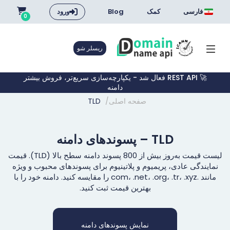
فارسی
کمک
Blog
ورود
0
ریسلر شو
🚀 REST API فعال شد - یکپارچه‌سازی سریع‌تر، فروش بیشتر
دامنه
صفحه اصلی
TLD
TLD – پسوندهای دامنه
لیست قیمت به‌روز بیش از 800 پسوند دامنه سطح بالا (TLD). قیمت
نمایندگی عادی، پریمیوم و پلاتینیوم برای پسوندهای محبوب و ویژه
مانند .com، .net، .org، .tr، .xyz را مقایسه کنید. دامنه خود را با
بهترین قیمت ثبت کنید.
نمایش پسوندهای دامنه