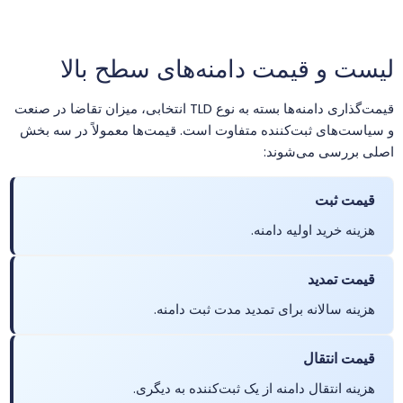
.baby
$18.75
$18.38
$18.00
خر
لیست و قیمت دامنه‌های سطح بالا
.band
$18.99
$18.49
$17.99
خر
قیمت‌گذاری دامنه‌ها بسته به نوع TLD انتخابی، میزان تقاضا در صنعت
و سیاست‌های ثبت‌کننده متفاوت است. قیمت‌ها معمولاً در سه بخش
.bank
$1237.39
$1210.43
$1185.73
خر
اصلی بررسی می‌شوند:
.bar
$2.99
$2.89
$2.79
خر
قیمت ثبت
هزینه خرید اولیه دامنه.
.bar.pro
$159.00
$156.00
$152.00
خر
قیمت تمدید
.bargains
$13.75
$13.47
$13.20
خر
هزینه سالانه برای تمدید مدت ثبت دامنه.
.bayern
$35.95
$33.46
$31.59
خر
قیمت انتقال
هزینه انتقال دامنه از یک ثبت‌کننده به دیگری.
.bbs.tr
$2.01
$1.94
$1.90
خر