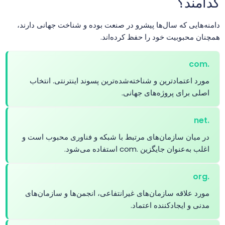
کدامند؟
.app
$23.99
$22.99
$22.56
خر
دامنه‌هایی که سال‌ها پیشرو در صنعت بوده و شناخت جهانی دارند،
.archi
$24.99
$21.29
$18.99
خر
همچنان محبوبیت خود را حفظ کرده‌اند.
.ARMY
$12.99
$12.49
$11.99
خر
.com
مورد اعتمادترین و شناخته‌شده‌ترین پسوند اینترنتی. انتخاب
.art
$4.99
$4.49
$3.99
خر
اصلی برای پروژه‌های جهانی.
.net
.as
$134.99
$129.99
$124.99
خر
در میان سازمان‌های مرتبط با شبکه و فناوری محبوب است و
اغلب به‌عنوان جایگزین .com استفاده می‌شود.
.asia
$14.99
$14.22
$12.82
خر
.org
.associates
$21.99
$20.99
$19.99
خر
مورد علاقه سازمان‌های غیرانتفاعی، انجمن‌ها و سازمان‌های
مدنی و ایجادکننده اعتماد.
.at
$18.29
$17.82
$17.46
خر