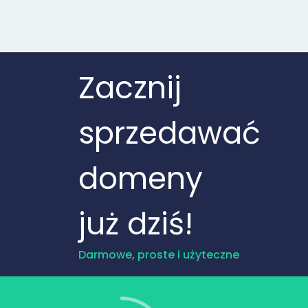
Zacznij
sprzedawać
domeny
już dziś!
Darmowe, proste i użyteczne