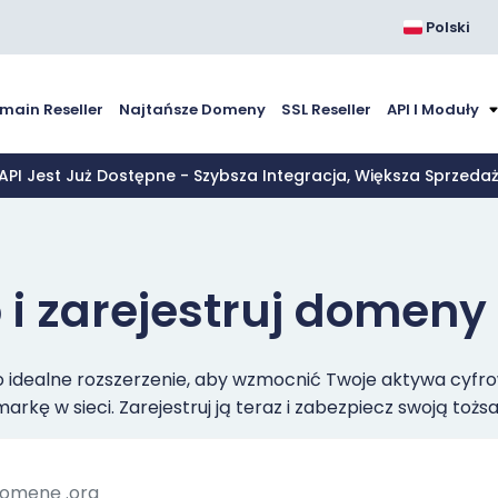
Polski
main Reseller
Najtańsze Domeny
SSL Reseller
API I Moduły
 API Jest Już Dostępne - Szybsza Integracja, Większa Sprzed
 i zarejestruj domeny 
idealne rozszerzenie, aby wzmocnić Twoje aktywa cyfro
kę w sieci. Zarejestruj ją teraz i zabezpiecz swoją tożs