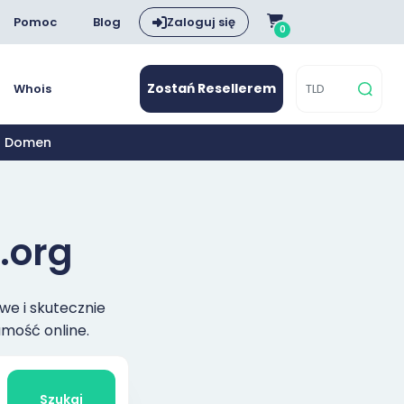
Pomoc
Blog
Zaloguj się
0
Zostań Resellerem
Whois
aż Domen
.org
we i skutecznie
amość online.
Szukaj