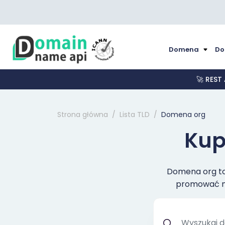
Domena
Do
🚀 REST
Strona główna
Lista TLD
Domena org
Kup
Domena org to 
promować mar