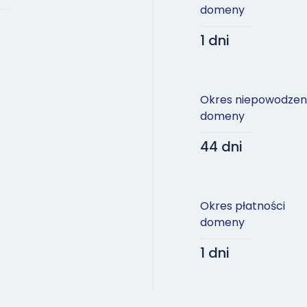
domeny
1 dni
Okres niepowodzen
domeny
44 dni
Okres płatności
domeny
1 dni