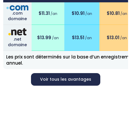
Découvrez les frais d’enregistrement, de renouvellement
.com
$
11.31
$
10.91
$
10.81
/an
/an
/an
domaine
$
13.99
$
13.51
$
13.01
/an
/an
/an
.net
domaine
Les prix sont déterminés sur la base d’un enregistrem
annuel.
Voir tous les avantages