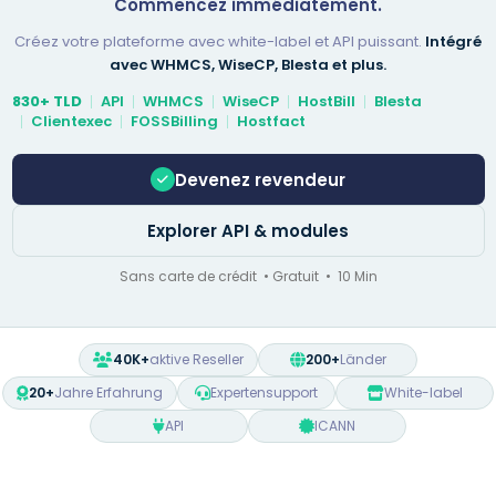
Commencez immédiatement.
Créez votre plateforme avec white-label et API puissant.
Intégré
avec WHMCS, WiseCP, Blesta et plus.
830+ TLD
API
WHMCS
WiseCP
HostBill
Blesta
Clientexec
FOSSBilling
Hostfact
Devenez revendeur
Explorer API & modules
Sans carte de crédit • Gratuit • 10 Min
40K+
aktive Reseller
200+
Länder
20+
Jahre Erfahrung
Expertensupport
White-label
API
ICANN