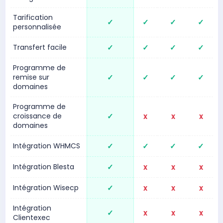
Tarification
✓
✓
✓
✓
personnalisée
Transfert facile
✓
✓
✓
✓
Programme de
remise sur
✓
✓
✓
✓
domaines
Programme de
croissance de
✓
x
x
x
domaines
Intégration WHMCS
✓
✓
✓
✓
Intégration Blesta
✓
x
x
x
Intégration Wisecp
✓
x
x
x
Intégration
✓
x
x
x
Clientexec