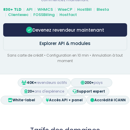
830+ TLD
API
WHMCS
WiseCP
HostBill
Blesta
Clientexec
FOSSBilling
Hostfact
Devenez revendeur maintenant
Explorer API & modules
Sans carte de crédit • Configuration en 10 min • Annulation à tout
moment
40K+
revendeurs actifs
200+
pays
20+
ans d'expérience
Support expert
White-label
Accès API + panel
Accrédité ICANN