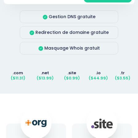
Gestion DNS gratuite
Redirection de domaine gratuite
Masquage Whois gratuit
.com
.net
.site
.io
.tr
($11.31)
($13.99)
($0.99)
($44.99)
($3.55)