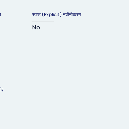
न
स्पष्ट (Explicit) नवीनीकरण
No
धि