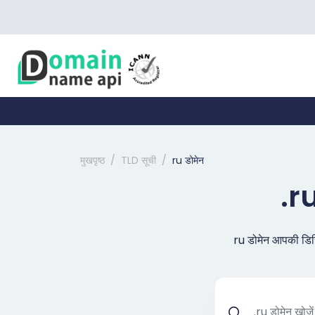
मुखपृष्ठ
TLD सूची
ru डोमेन
.ru
ru डोमेन आपकी डिजि