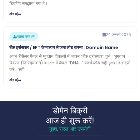
डिबगिंग समझाया गया है।
और पढ़ें
24 जनवरी 2026
खाता प्रबंधन
बैंक ट्रांसफर / EFT के माध्यम से जमा लोड करना | Domain Name
अपने रीसैलर पैनल से भुगतान विकल्पों में जाकर “बैंक ट्रांसफर” चुनें। भुगतान
विवरण (डिस्क्रिप्शन) kısm में केवल “DNA…” संदर्भ कोड सही şekilde दर्ज
करें। सही
और पढ़ें
डोमेन बिक्री
आज ही शुरू करें!
मुफ़्त, सरल और उपयोगी