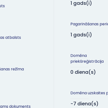
1 gads(i)
sts
Pagarināšanas peri
1 gads(i)
as atbalsts
Domēna
priekšreģistrācija
šanas režīma
0 diena(s)
Domēna uzskaites p
-7 diena(s)
šams dokuments