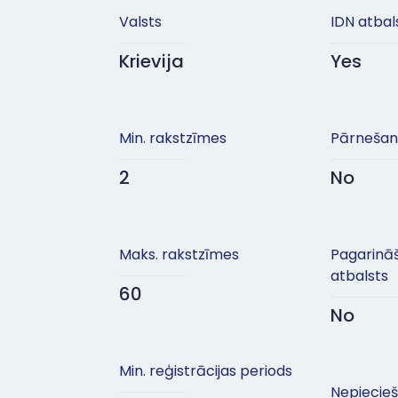
Valsts
IDN atbal
Krievija
Yes
Min. rakstzīmes
Pārnešan
2
No
Maks. rakstzīmes
Pagarinā
atbalsts
60
No
Min. reģistrācijas periods
Nepiecie