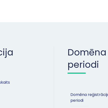
ija
Domēna r
periodi
skaits
Domēna reģistrācij
periodi