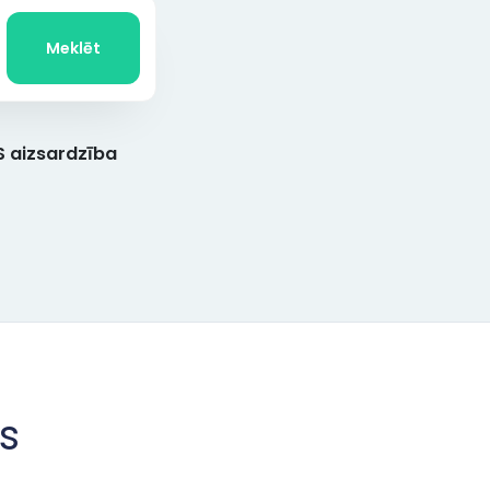
Meklēt
 aizsardzība
s