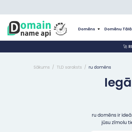
Domēns
Domēnu Tālā
🚀 R
Sākums
TLD saraksts
ru domēns
Iegā
ru domēns ir ideāl
jūsu zīmolu ti