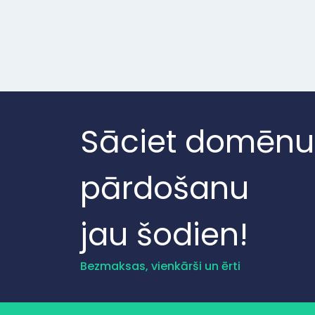
Sāciet domēnu
pārdošanu
jau šodien!
Bezmaksas, vienkārši un ērti