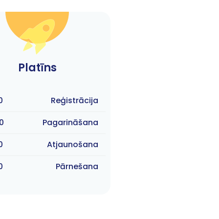
Platīns
0
Reģistrācija
0
Pagarināšana
0
Atjaunošana
0
Pārnešana