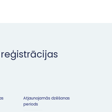
eģistrācijas
as
Atjaunojamās dzēšanas
periods