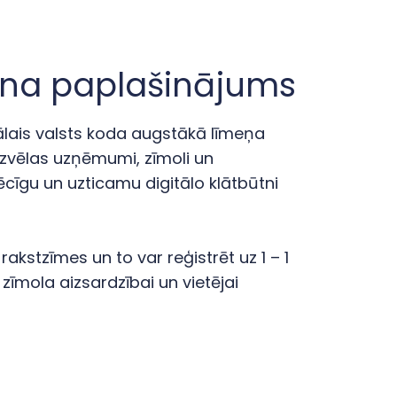
ēna paplašinājums
ālais valsts koda augstākā līmeņa
izvēlas uzņēmumi, zīmoli un
pēcīgu un uzticamu digitālo klātbūtni
akstzīmes un to var reģistrēt uz 1 – 1
 zīmola aizsardzībai un vietējai