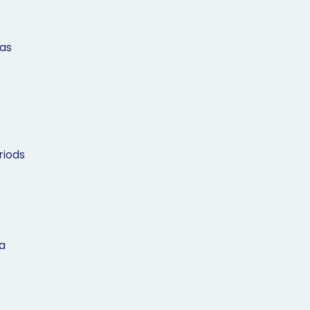
as
iods
a