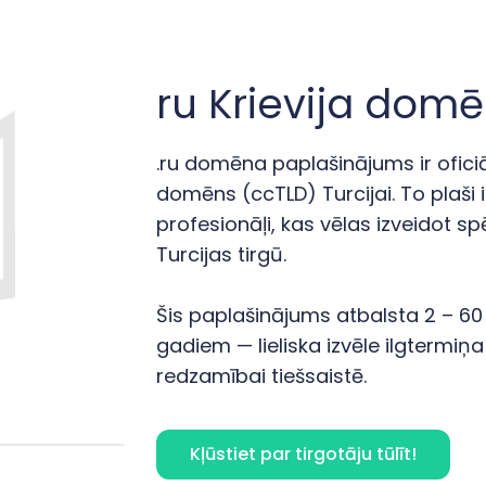
ru Krievija dom
.ru domēna paplašinājums ir ofici
domēns (ccTLD) Turcijai. To plaši 
profesionāļi, kas vēlas izveidot s
Turcijas tirgū.
Šis paplašinājums atbalsta 2 – 60 r
gadiem — lieliska izvēle ilgtermiņa
redzamībai tiešsaistē.
Kļūstiet par tirgotāju tūlīt!