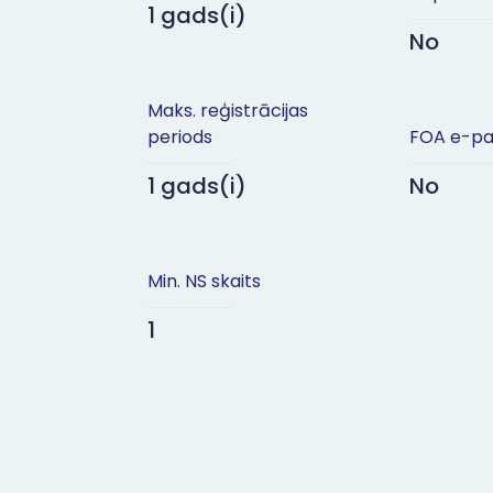
1 gads(i)
No
Maks. reģistrācijas
periods
FOA e-pa
1 gads(i)
No
Min. NS skaits
1