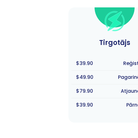
Tirgotājs
$39.90
Reģis
$49.90
Pagari
$79.90
Atjau
$39.90
Pār