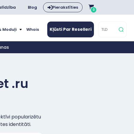
alīdzība
Blog
Pierakstīties
0
Kļūsti Par Reselleri
& Moduļi
Whois
šanas
t .ru
ektīvi popularizētu
tes identitāti.