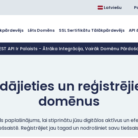
Latviešu
P
kpārdevējs
Lēts Domēns
SSL Sertifikātu Tālākpārdevējs
API 
EST API Ir Palaists - Ātrāka Integrācija, Vairāk Domēnu Pārdo
dājieties un reģistrējie
domēnus
s paplašinājums, lai stiprinātu jūsu digitālos aktīvus un ef
ešsaistē. Reģistrējiet jau tagad un nodrošiniet savu tiešsais