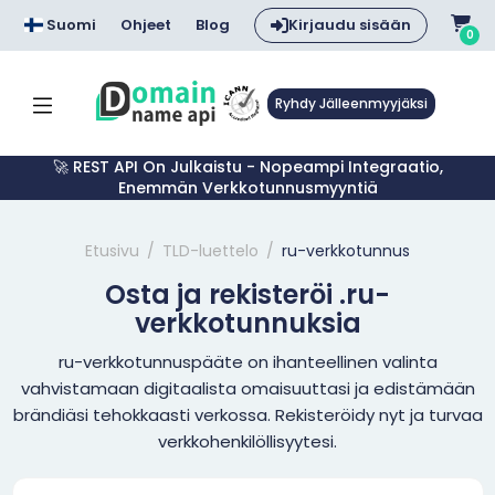
Suomi
Ohjeet
Blog
Kirjaudu sisään
0
Ryhdy Jälleenmyyjäksi
🚀 REST API On Julkaistu - Nopeampi Integraatio,
Enemmän Verkkotunnusmyyntiä
Etusivu
TLD-luettelo
ru-verkkotunnus
Osta ja rekisteröi .ru-
verkkotunnuksia
ru-verkkotunnuspääte on ihanteellinen valinta
vahvistamaan digitaalista omaisuuttasi ja edistämään
brändiäsi tehokkaasti verkossa. Rekisteröidy nyt ja turvaa
verkkohenkilöllisyytesi.