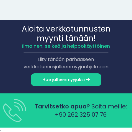
Aloita verkkotunnusten
myynti tänään!
Ilmainen, selkeä ja helppokäyttöinen
Liity tänään parhaaseen
verkkotunnusjälleenmyyjäohjelmaan
Hae jälleenmyyjäksi
Tarvitsetko apua?
Soita meille:
+90 262 325 07 76
;