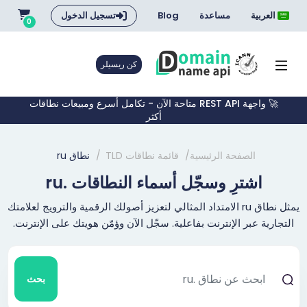
العربية
مساعدة
Blog
تسجيل الدخول
0
كن ريسيلر
🚀 واجهة REST API متاحة الآن - تكامل أسرع ومبيعات نطاقات
أكثر
الصفحة الرئيسية
قائمة نطاقات TLD
نطاق ru
اشترِ وسجّل أسماء النطاقات .ru
يمثل نطاق ru الامتداد المثالي لتعزيز أصولك الرقمية والترويج لعلامتك
التجارية عبر الإنترنت بفاعلية. سجّل الآن وؤمّن هويتك على الإنترنت.
بحث