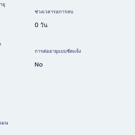
ายุ
ช่วงเวลารอการลบ
0 วัน
า
การต่ออายุแบบชัดแจ้ง
No
ดเมน