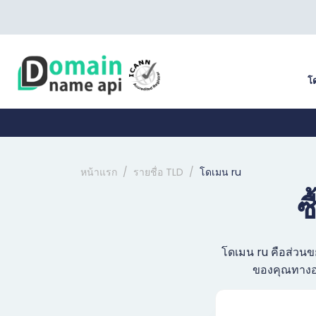
โ
หน้าแรก
รายชื่อ TLD
โดเมน ru
ซ
โดเมน ru คือส่วนข
ของคุณทางออ