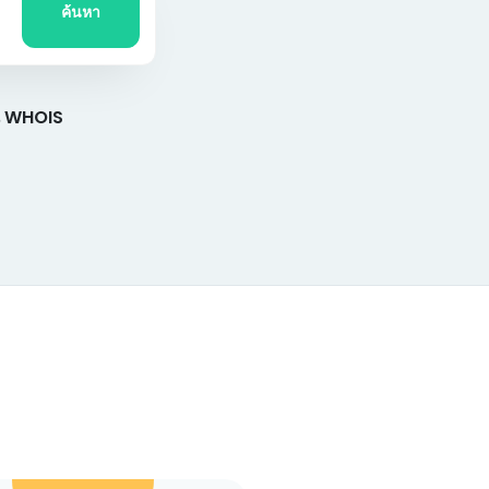
ค้นหา
น WHOIS