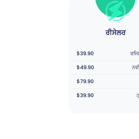
ਰੀਸੇਲਰ
$39.90
ਰਜਿਸ
$49.90
ਨਵ
$79.90
$39.90
ਟ