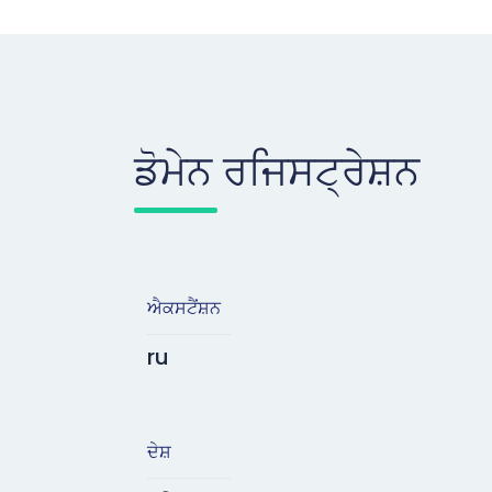
ਡੋਮੇਨ ਰਜਿਸਟ੍ਰੇਸ਼ਨ
ਐਕਸਟੈਂਸ਼ਨ
ru
ਦੇਸ਼