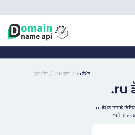
ਮੁੱਖ ਪੰਨਾ
TLD ਸੂਚੀ
ru ਡੋਮੇਨ
.ru 
ru ਡੋਮੇਨ ਤੁਹਾਡੇ ਡਿਜ
ਲਈ ਆਦਰਸ਼ 