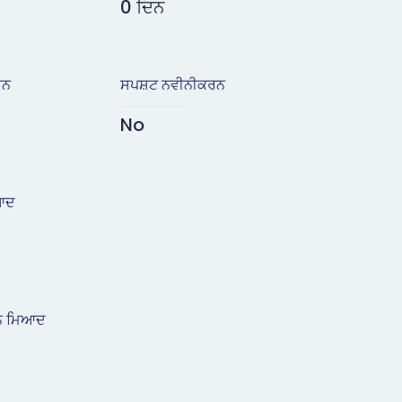
0 ਦਿਨ
਼ਨ
ਸਪਸ਼ਟ ਨਵੀਨੀਕਰਨ
No
ਿਆਦ
਼ਨ ਮਿਆਦ