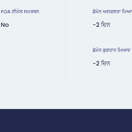
FOA ਈਮੇਲ ਸਮਰਥਨ
ਡੋਮੇਨ ਅਸਫਲਤਾ ਮਿ
No
-2 ਦਿਨ
ਡੋਮੇਨ ਭੁਗਤਾਨ ਮਿਆਦ
-2 ਦਿਨ