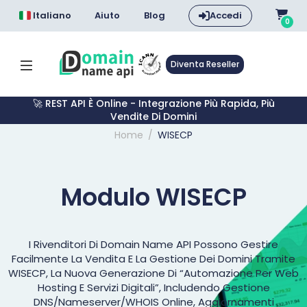
Italiano
Aiuto
Blog
Accedi
0
Diventa Reseller
🚀 REST API È Online - Integrazione Più Rapida, Più
Vendite Di Domini
Home
WISECP
Modulo WISECP
I Rivenditori Di Domain Name API Possono Gestire
Facilmente La Vendita E La Gestione Dei Domini Tramite
WISECP, La Nuova Generazione Di “automazione Per Web
Hosting E Servizi Digitali”, Includendo Gestione
DNS/nameserver/WHOIS Online, Aggiornamenti