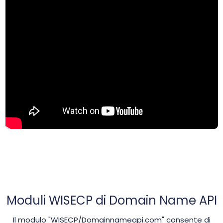
Moduli WISECP di Domain Name API
Il modulo "WISECP/Domainnameapi.com" consente di