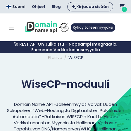
Suomi
Ohjeet
Blog
Kirjaudu sisään
0
Ryhdy Jälleenmyyjäksi
🚀 REST API On Julkaistu - Nopeampi Integraatio,
Enemmän Verkkotunnusmyyntiä
Etusivu
WISECP
WiseCP-moduuli
Domain Name API -jälleenmyyjät Voivat Uuden
Sukupolven ”web-Hosting Ja Digitaalisten Palveluiden
Automaatio” -ratkaisun WISECP:n Kautta Hoitaa
Verkkotunnusten Myynnin Ja Hallinnan, Verkossa
Tapahtuvan DNS/nameserver/WHOIS-Hallinnan,