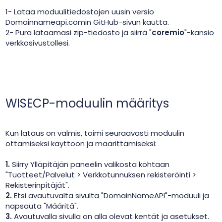
1- Lataa moduulitiedostojen uusin versio
Domainnameapi.comin GitHub-sivun
kautta.
2- Pura lataamasi zip-tiedosto ja siirrä "
coremio
"-kansio
verkkosivustollesi.
WISECP-moduulin määritys
Kun lataus on valmis, toimi seuraavasti moduulin
ottamiseksi käyttöön ja määrittämiseksi:
1.
Siirry Ylläpitäjän paneelin valikosta kohtaan
"Tuotteet/Palvelut > Verkkotunnuksen rekisteröinti >
Rekisterinpitäjät".
2.
Etsi avautuvalta sivulta "DomainNameAPI"-moduuli ja
napsauta "Määritä".
3.
Avautuvalla sivulla on alla olevat kentät ja asetukset.