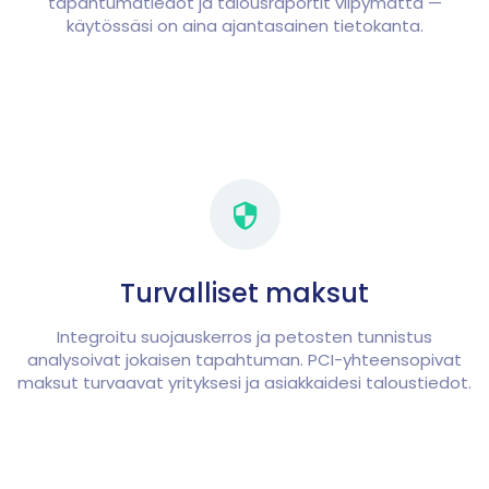
tapahtumatiedot ja talousraportit viipymättä —
käytössäsi on aina ajantasainen tietokanta.
Turvalliset maksut
Integroitu suojauskerros ja petosten tunnistus
analysoivat jokaisen tapahtuman. PCI-yhteensopivat
maksut turvaavat yrityksesi ja asiakkaidesi taloustiedot.