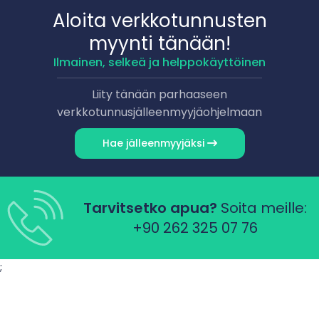
Aloita verkkotunnusten
myynti tänään!
Ilmainen, selkeä ja helppokäyttöinen
Liity tänään parhaaseen
verkkotunnusjälleenmyyjäohjelmaan
Hae jälleenmyyjäksi
Tarvitsetko apua?
Soita meille:
+90 262 325 07 76
;