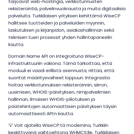
tarjoavat web-hostingia, verkkotunnusten
rekisteröintiä, palvelinvuokrausta ja muita digitaalisia
palveluita. Turkkilaisen yrityksen kehittämä WiseCP
hallitsee tuotteiden ja palveluiden myynnin,
laskutuksen ja kirjanpidon, asiakashallinnan sekä
teknisen tuen prosessit yhden hallintapaneelin
kautta.
Domain Name API on integroituna WiseCP-
infrastruktuuriin vakiona. Tämä tarkoittaa, että
moduuli ei vaadi erillistä asennusta; riittää, että
suoritat määritysvaiheet loppuun. Integraatio
hoitaa verkkotunnuksen rekisteröinnin, siirron,
uusimisen, WHOIS-päivityksen, nimipalvelimien
hallinnan, ilmaisen WHOIS-piilotuksen ja
päätehintojen automaattisen päivityksen täysin
automaattisesti API:n kautta.
💡 Voit ajatella WiseCP:tä modernina, Turkkiin
keskittyvänä vaihtoehtona WHMCS:lle. Turkkilaisen