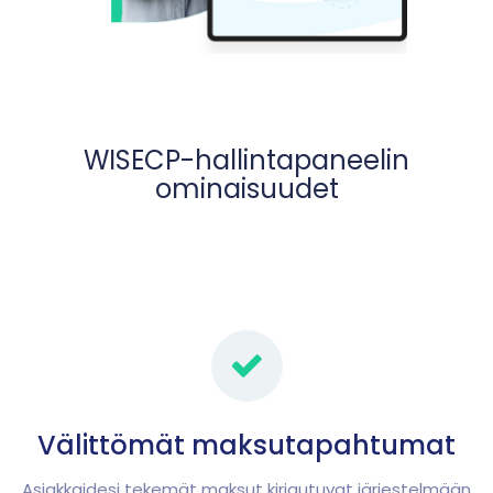
WISECP-hallintapaneelin
ominaisuudet
Välittömät maksutapahtumat
Asiakkaidesi tekemät maksut kirjautuvat järjestelmään