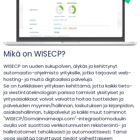
Mikä on WISECP?
WISECP on uuden sukupolven, älykäs ja kehittynyt
automaatio-ohjelmisto yrityksille, jotka tarjoavat web-
hosting- ja muita digitaalisia palveluja.
Se on turkkilaisen yrityksen kehittämä, jotta kaikki tieto-
ja viestintäteknologian parissa toimivat yksityiset ja
yritysasiakkaat voivat vaivatta hoitaa tuotteiden ja
palveluiden myynnin/hallinnan, laskutuksen ja kirjanpidon,
asiakashallinnan, tukipalvelut ja kaikki muut toiminnot.
"WISECP/Domainnameapi.com"-integraatiomoduulin
avulla voit suorittaa verkkotunnusten rekisteröinti- ja
hallintatoimet tehokkaasti ja automaattisesti. Tämä
opas sisältää tarvittavat tiedot vaiheittaiseen