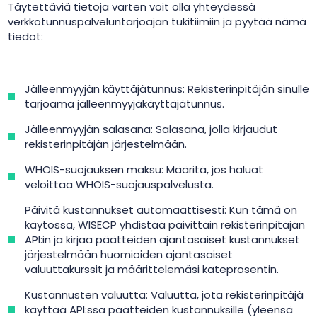
Täytettäviä tietoja varten voit olla yhteydessä
verkkotunnuspalveluntarjoajan tukitiimiin ja pyytää nämä
tiedot:
Jälleenmyyjän käyttäjätunnus: Rekisterinpitäjän sinulle
tarjoama jälleenmyyjäkäyttäjätunnus.
Jälleenmyyjän salasana: Salasana, jolla kirjaudut
rekisterinpitäjän järjestelmään.
WHOIS-suojauksen maksu: Määritä, jos haluat
veloittaa WHOIS-suojauspalvelusta.
Päivitä kustannukset automaattisesti: Kun tämä on
käytössä, WISECP yhdistää päivittäin rekisterinpitäjän
API:in ja kirjaa päätteiden ajantasaiset kustannukset
järjestelmään huomioiden ajantasaiset
valuuttakurssit ja määrittelemäsi kateprosentin.
Kustannusten valuutta: Valuutta, jota rekisterinpitäjä
käyttää API:ssa päätteiden kustannuksille (yleensä