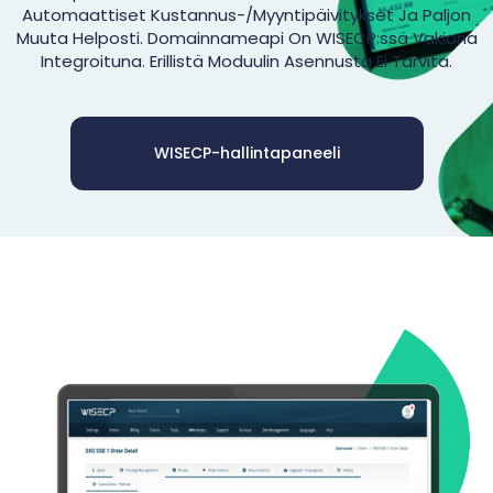
Automaattiset Kustannus-/myyntipäivitykset Ja Paljon
Muuta Helposti. Domainnameapi On WISECP:ssä Vakiona
Integroituna. Erillistä Moduulin Asennusta Ei Tarvita.
WISECP-hallintapaneeli