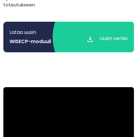
toteutukseen.
Lataa uusin
Uusin versio
WISECP-moduuli