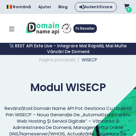
Română
Ajutor
Blog
Autentificare
0
Fii Reseller
🚀 REST API Este Live - Integrare Mai Rapidă, Mai Multe
Vânzări De Domenii
Pagina principală
WISECP
Modul WISECP
Revânzătorii Domain Name API Pot Gestiona Cu Ușurință
Prin WISECP – Noua Generație De „automatizare Pentru
Web Hosting Și Servicii Digitale” – Vânzarea Și
Administrarea De Domenii, Managementul Online
DNS/nameserver/WHOIS, Actualizările Automate De