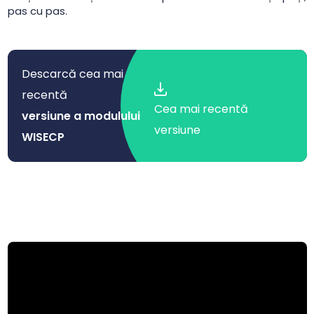
pas cu pas.
Descarcă cea mai
recentă
Cea mai recentă
versiune a modulului
versiune
WISECP