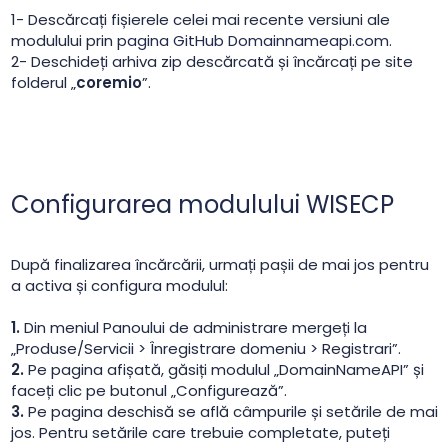
1- Descărcați fișierele celei mai recente versiuni ale
modulului prin
pagina GitHub Domainnameapi.com
.
2- Deschideți arhiva zip descărcată și încărcați pe site
folderul „
coremio
”.
Configurarea modulului WISECP
După finalizarea încărcării, urmați pașii de mai jos pentru
a activa și configura modulul:
1.
Din meniul Panoului de administrare mergeți la
„Produse/Servicii > Înregistrare domeniu > Registrari”.
2.
Pe pagina afișată, găsiți modulul „DomainNameAPI” și
faceți clic pe butonul „Configurează”.
3.
Pe pagina deschisă se află câmpurile și setările de mai
jos. Pentru setările care trebuie completate, puteți