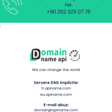
ne:
+90 262 325 07 76
;
We can change the world
Servere DNS implicite:
tr.apiname.com
eu.apiname.com
E-mail abuz:
domain@apiname.com